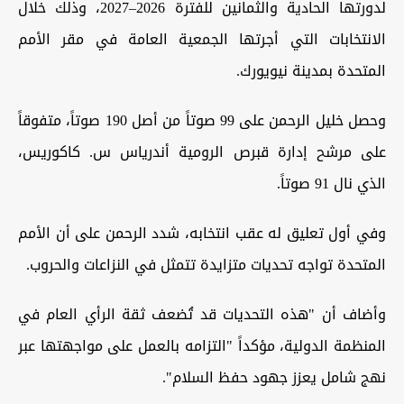
لدورتها الحادية والثمانين للفترة 2026–2027، وذلك خلال
الانتخابات التي أجرتها الجمعية العامة في مقر الأمم
المتحدة بمدينة نيويورك.
وحصل خليل الرحمن على 99 صوتاً من أصل 190 صوتاً، متفوقاً
على مرشح إدارة قبرص الرومية أندرياس س. كاكوريس،
الذي نال 91 صوتاً.
وفي أول تعليق له عقب انتخابه، شدد الرحمن على أن الأمم
المتحدة تواجه تحديات متزايدة تتمثل في النزاعات والحروب.
وأضاف أن "هذه التحديات قد تُضعف ثقة الرأي العام في
المنظمة الدولية، مؤكداً "التزامه بالعمل على مواجهتها عبر
نهج شامل يعزز جهود حفظ السلام".