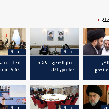
صلة
سیاسة
سیاسة
لكي..
التيار الصدري يكشف
الاطار التن
م تجمع
كواليس لقاء
يكشف سبب 
ار
"الحنانة" بين
اجتماع الحنا
ببغداد
بلاسخارت والصدر
الصدر
لات
سیاسة
سیاسة