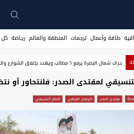
قية
طاقة وأعمال
ترجمات
المنطقة والعالم
ريـاضة
كل ا
لة
ستقالته وتعيين رضائي
حراك شمال البصرة يرفع 5 مطالب ويهدد بإغلاق الشوارع والحقول النفطية
لتنسيقي لمقتدى الصدر: فلنتحاور أو نت
Brea
مقتدى الصدر
البرلمان العراقي
الاطار التنسيقي