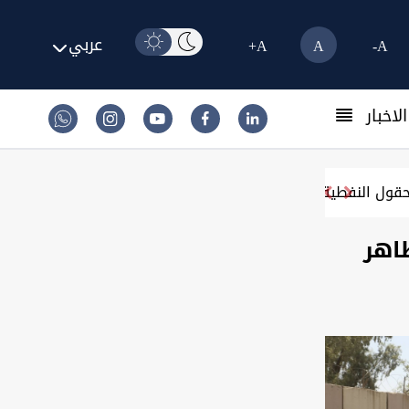
عربي
A+
A
A-
لاخبار
ظاهر