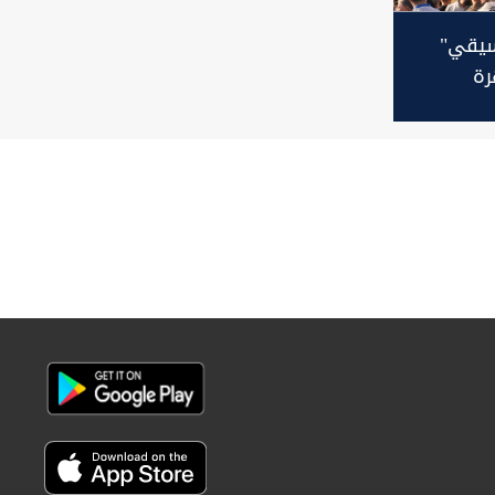
نسيقي"
رة
صام
تحرك
ي"