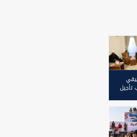
سيقي
تأجيل
نة مع