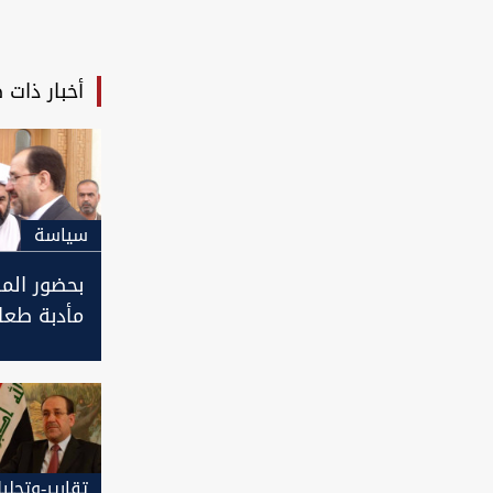
أخبار ذات 
سیاسة
بحضور الما
مأدبة طعا
الصدر بالإط
التنسيقي 
تقارير-وتحلي