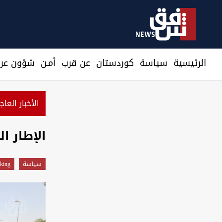
الرئيسية
سیاسة
كوردستان
عن قرب
أمـن
شؤون عرا
الأخبار العاج
رتباك في رأس الأمن الإيراني.. ذو القدر يظهر مجدداً بعد إعلان ا
الإطار ا
سیاسة
king