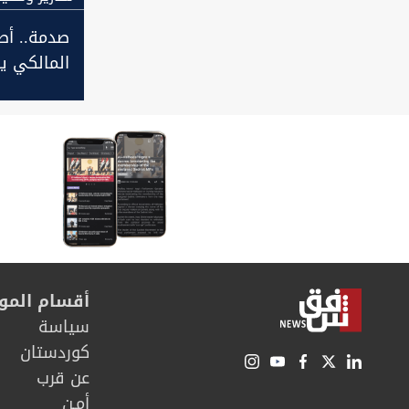
صدمة.. أص
المالكي ي
بالصدر وقو
خارج حسابا
أقسام المو
سیاسة
كوردستان
عن قرب
أمـن