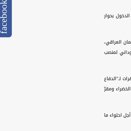
cebook
الدخول بحوار
ان العراقي،
وداني لمنصب
ات لـ"الدفاع
لخضراء ومقرّ
جل احتواء ما