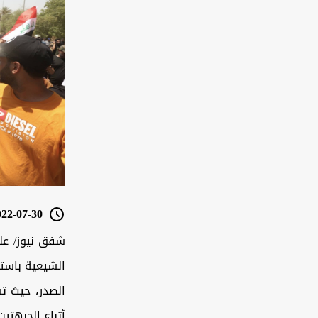
2-07-30 22:29
شفق نيوز/ عل
الشيعية باستث
الصدر، حيث تش
أتباع الجبهتين