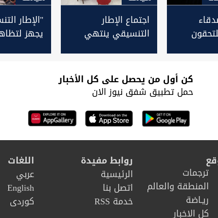
دقاء
اجتماع الإطار
"الإطار الت
لتحقون
التنسيقي ينتهي
يجهز لتظاه
ى الإطار
بأربعة شروط لتحقيق
معارضة لاعت
ت التيار
مطلب الصدر
الصدريين وي
لـ"تأييد دول
كن أول من يحصل على كل الأخبار
حمل تطبيق شفق نيوز الان
قع
روابط مفيدة
اللغات
ترجمات
الرئيسية
عربي
المنطقة والعالم
اتصل بنا
English
ريـاضة
خدمة RSS
كوردى
كل الاخبار