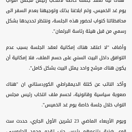
"هناك نية لعقد جلسة خاصة لانتخاب رئيس مجلس النواب
يوم غد الخميس، وتم ابلاغنا بذلك وتوجيهنا بعدم السفر الى
محافظاتنا كنواب لحضور هذه الجلسة، وننتظر تحديدها بشكل
رسمي من قبل هيئة رئاسة البرلمان".
وأضاف "لا اعتقد هناك إمكانية لعقد الجلسة بسبب عدم
التوافق داخل البيت السني على حسم الملف، فلا إمكانية أن
يكون هناك مرشح واحد يمثل البيت بشكل كامل".
وأكد النائب عن كتلة الديمقراطي الكوردستاني ان "هناك
صعوبة سياسية وقانونية، لحسم ملف انتخاب رئيس مجلس
النواب خلال جلسة خاصة يوم غد الخميس".
ويوم الأربعاء الماضي 23 تشرين الأول الجاري، حددت ست
قوى سُنية يتزعمهم رئيس حزب تقدم محمد الحلبوسي،