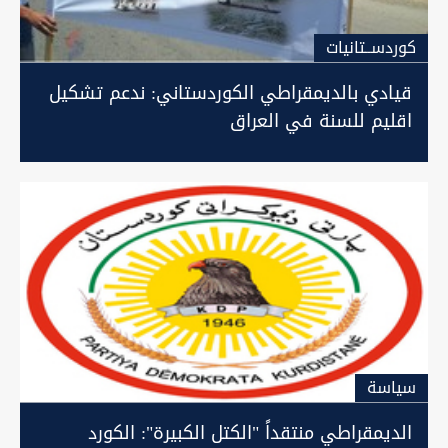
كوردســتانيات
قيادي بالديمقراطي الكوردستاني: ندعم تشكيل
اقليم للسنة في العراق
سیاسة
الديمقراطي منتقداً "الكتل الكبيرة": الكورد