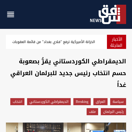
الأخبار
توصية باكستانية لتعزيز العلاقة مع العراق إثر "دوره الإقليمي ال
العاجلة
الديمقراطي الكوردستاني يقرُّ بصعوبة
حسم انتخاب رئيس جديد للبرلمان العراقي
غداً
سیاسة
العراق
Breaking
الديمقراطي الكوردستاني
انتخاب
رئيس البرلمان
ملف