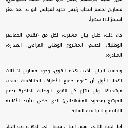
مسارين لحسم انتخاب رئيس جديد لمجلس النواب، بعد تعثر
استمرّ لـ11 شهراً.
جاء ذلك، خلال بيان مشترك، لكل من (تقدم، الجماهير
الوطنية، الحسم، المشروع الوطني العراقي، الصدارة،
المبادرة).
وبحسب البيان، أكدت هذه القوى، وجود مسارين لا ثالث
لهما، الأول أن تقوم جميع الأطراف المتنافسة بسحب
مرشحيها، وأن تلتزم كل القوى الوطنية الحاضرة بدعم
المرشح (محمود المشهداني) الذي حظي بتأييد الأغلبية
النيابية والسياسية السنية.
أما الخيار الثاني، وفق البيان، فيصار إلى الذهاب نحو اتخاذ