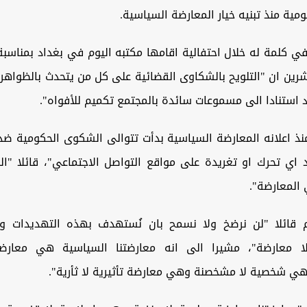
ية منذ تبنيه خيار المعارضة السياسية.
رين ان "التلويح بالشكاوى القضائية على كل من يتحدث بالظواهر 
 استنادا الى مسموعات سائدة بالمجتمع تكميم للأفواه".
نذ اعلانه المعارضة السياسية بدأت تتوالى الشكوى الحكومية ضد
 اي تحرك او تغريدة على مواقع التواصل الاجتماعي"، قائلا "الظ
المعارضة".
 قائلا "لن نرضخ ولا نسمح بان نُستهدف بهذه التهديدات وال
لا معارضة"، مشيرا الى انه معارضتنا السياسية هي معارض
ي شخصية لا مشخصنة وهي معارضة تأثيرية لا ثأرية".