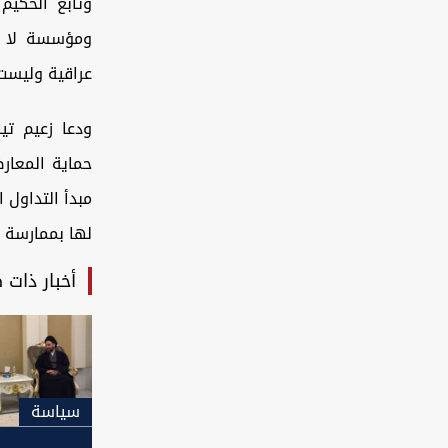
وتابع الحكيم
ومؤسسة لا عب
عراقية وليست 
ودعا زعيم تيا
حماية المعار
مبدأ التداول
لها بممارسة د
أخبار ذات 
سیاسة