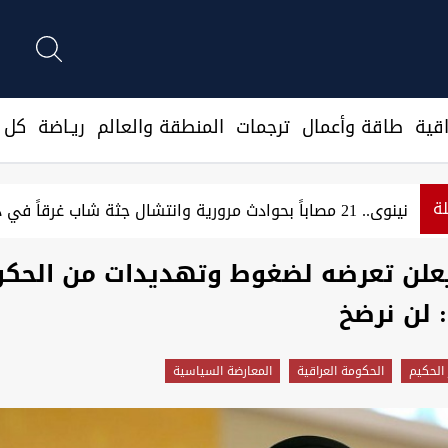
قية
طاقة وأعمال
ترجمات
المنطقة والعالم
ريـاضة
كل ا
لة
نينوى.. 21 مصاباً بحوادث مرورية وانتشال جثة شاب غرقاً في دجلة
يعلن تعرضه لضغوط وتهديدات من الحك
: لن نرضخ
 الحكيم
الحكومة العراقية
المعارضة السياسية