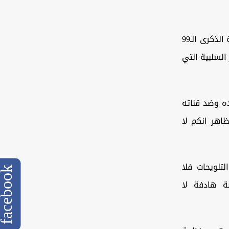
وقال الحكيم في كلمة له خلال احتفالية اقامها مكتبه اليوم في بغداد بمناسبة الذكرى الـ99
السلبية التي
ه وضد قناته
اهر انكم لا
تلويحات فلا
cebook
ة هادفة لا