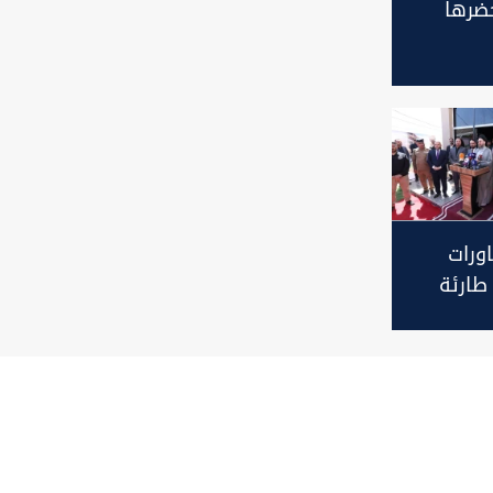
ضرها
الحكيم
ت ويحذر
ورات
طارئة
قى من
ارية