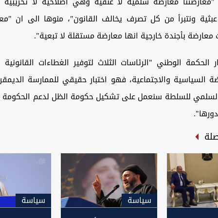
 "معارضتنا معارضة سلمية لا عنفية وهي اصلاحية لا تخريبي
ثية ونتبرأ من كل تصرف يخالف القانون"، منوها الى ان "معا
معارضة بأجندة خارجية انها معارضة مستقلة لا تبعية".
ر الحكمة الوطني "الرئاسات الثلاث لتوفير الغطاءات القانونية
ضة السياسية والاجتماعية، فهو اختبار حقيقي للممارسة الديمقر
 السلمي للسلطة سنعمل على تشكيل حكومة الظل لدعم الحكومة 
ورها".
صلة
سیاسة
سیاسة