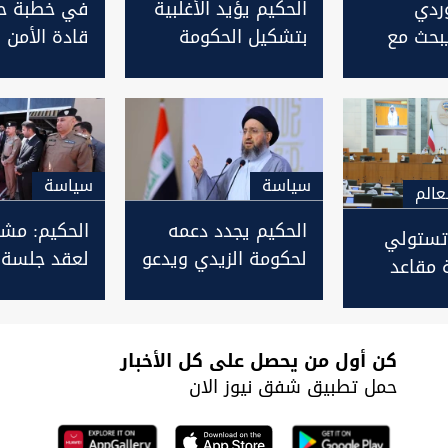
وردي
الحكيم يؤيد الأغلبية
في خطبة ح
بحث مع
بتشكيل الحكومة
قادة الأمن
تفاهمات
العراقية المقبلة
والسياسة.. 
 وتشكيل
بشرط
يقر بالتحديا
عراقية
من الانقسام
سیاسة
سیاسة
عالم
الحكيم يجدد دعمه
الحكيم: مشا
تستولي
لحكومة الزيدي ويدعو
لعقد جلسة 
 مقاعد
لمواجهة التحديات
لحسم ما تب
لكويتي
الاقتصادية في
الحقائب الوز
العراق
كن أول من يحصل على كل الأخبار
حمل تطبيق شفق نيوز الان