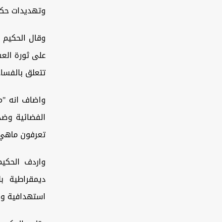
وتهديدات حكوم
على ثورة العش
تتعلق بالفساد
واضاف انه "م
الفضائية وضد
تعرفون ماهي 
واردف الحكيم
ديمقراطية ب
استهدافية وه