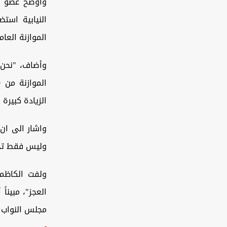
وأوضح عضو الل
النيابية است
الموازنة العا
وأضاف، "نحن ف
الزيادة كبيرة بينما ما 
واشار الى ان 
وليس فقط تخ
ولفت الكاظمي
العجز"، مبينا
مجلس النواب 