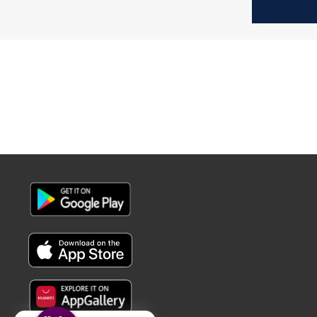
والموظفيين بـ4 نقاط