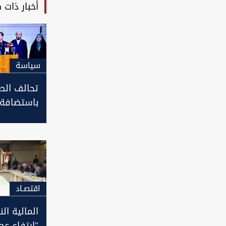
أخبار ذات 
سیاسة
تحالف الص
باستضافة 
المهدي وا
حكومته كا
اقتصـاد
المالية الن
"ارتفاع عجز