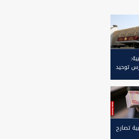
ية:
رس توحيد
 وإرساله
بية تصارح