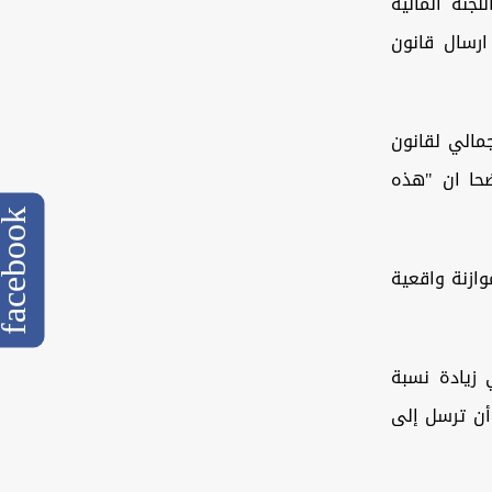
لجنة المالية
ارسال قانون
جمالي لقانون
ار إلى 228 تريليون دينار في موازنة 2024"، موضحا ان "هذه
cebook
وازنة واقعية
 زيادة نسبة
 أن ترسل إلى