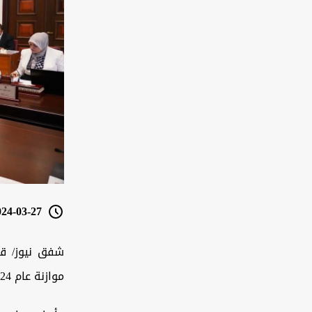
4-03-27 12:09
شفق نيوز/ قال
موازنة عام 2024، مشيرة الى أنها "تفاجأت" بالقرار.