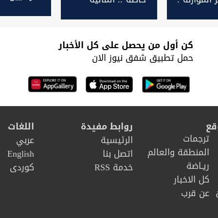
حافظات
النيابية: لا نية لإعادة
مهمة
يع الجديدة
جداول الموازنة
للحكومة
كن أول من يحصل على كل الأخبار
حمل تطبيق شفق نيوز الان
قع
روابط مفيدة
اللغات
ترجمات
الرئيسية
عربي
المنطقة والعالم
اتصل بنا
English
ريـاضة
خدمة RSS
كوردى
كل الاخبار
عن قرب