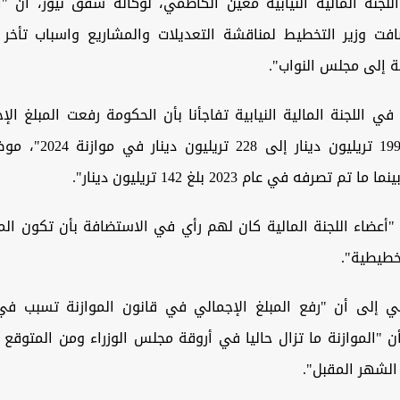
جنة المالية النيابية معين الكاظمي، لوكالة شفق نيوز، أن "ال
ضافت وزير التخطيط لمناقشة التعديلات والمشاريع واسباب تأخر 
مة إلى مجلس النواب".
ي اللجنة المالية النيابية تفاجأنا بأن الحكومة رفعت المبلغ الإ
الموازنة من 199 تريليون دين
تم تصرفه في عام 2023 بلغ 142 تريليون دينار".
"أعضاء اللجنة المالية كان لهم رأي في الاستضافة بأن تكون الم
طيطية".
 إلى أن "رفع المبلغ الإجمالي في قانون الموازنة تسبب في
ً أن "الموازنة ما تزال حاليا في أروقة مجلس الوزراء ومن المتوقع
الشهر المقبل".