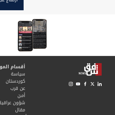
سيحرم الم
من المشار
أقسام المو
سیاسة
كوردستان
عن قرب
أمـن
شؤون عراقية
مقال