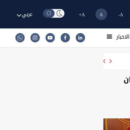
عربي
A+
A
A-
لاخبار
والبرلمان