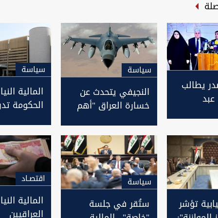
صلة
سیاسة
سیاسة
در يطالب
المالية النياب
النجيفي يتحدث عن
عبد
الحكومة تد
خسارة العراق "أهم
فراد
سلم الرواتب
أسلحته" بمكافحة
فة
للبرلمان
الارهاب
اقتصـاد
سیاسة
المالية النيا
يابية تؤشر
ستُقر في جلسة
العراقيين
 الموازنة":
"خاصة".. المالية