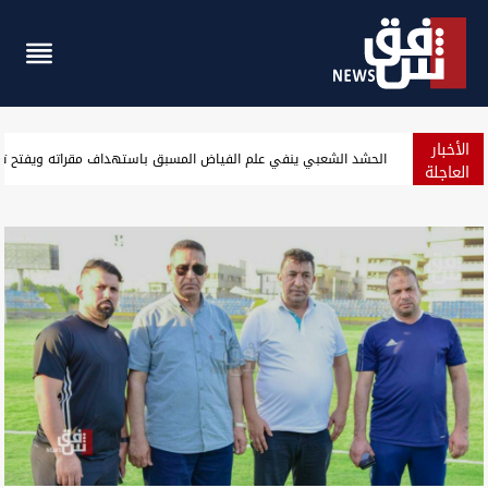
الأخبار
محولات "آبار الطبج" تفجر جدلاً في جلولاء.. الأهالي يحتجون بعد دعوة
العاجلة