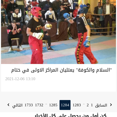
"السلام والكوفة" يعتليان المراكز الاولى في ختام
2021-12-06 13:10
بطولة اندية العراق بالكك بوكسنغ
1733
1732
1285
1284
1283
2
1
السابق
التالي
...
...
كن أول من يحصل على كل الأخبار