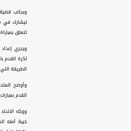
وبجانب قضية 
ليشارك في مب
تتعلق بمباراة
ويجري إعداد 
لكرة القدم ب
الطريقة التي ا
وأوضح المتحد
القدم بعبارات 
ووجّه الاتحاد
خيبة أمله ال