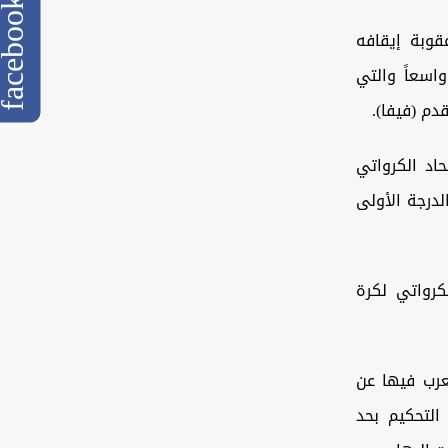
cebook
قوبة إيقافه
اسعاً والتي
دم (فيفا).
اد الكرواتي
درجة الأولى
كرواتي لكرة
ُعرب فيها عن
التحكيم بحد