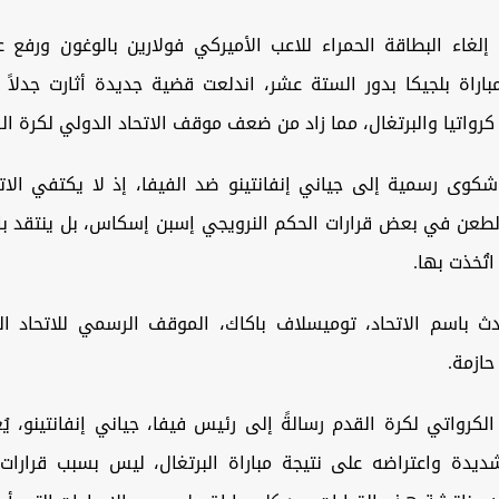
إلغاء البطاقة الحمراء للاعب الأميركي فولارين بالوغون ورفع ع
اراة بلجيكا بدور الستة عشر، اندلعت قضية جديدة أثارت جدلاً و
 كرواتيا والبرتغال، مما زاد من ضعف موقف الاتحاد الدولي لكرة الق
شكوى رسمية إلى جياني إنفانتينو ضد الفيفا، إذ لا يكتفي الاتح
الطعن في بعض قرارات الحكم النرويجي إسبن إسكاس، بل ينتقد بال
تُخذت بها.
ث باسم الاتحاد، توميسلاف باكاك، الموقف الرسمي للاتحاد ال
حازمة.
 الكرواتي لكرة القدم رسالةً إلى رئيس فيفا، جياني إنفانتينو، ي
شديدة واعتراضه على نتيجة مباراة البرتغال، ليس بسبب قرارات 