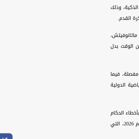
لذكية، وذلك
رة القدم.
ماتانوفيتش،
حتساب تسلل وإلغاء هدف التعادل لكرواتيا في الدقيقة 12 من الوقت بدل
صلة، ​​فيما
ضية الدولية
بأخطاء الحكام
وطريقة استخدام تقنية حكم الفيديو المساعد (الفار) في منافسات كأس العالم 2026، التي