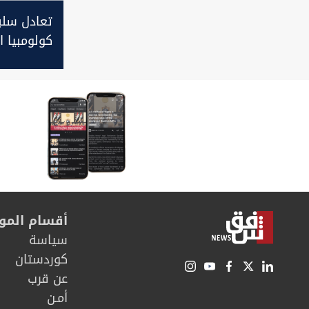
تعادل سلب
كولومبيا ا
ويضع البر
طريق كروات
أقسام المو
سیاسة
كوردستان
عن قرب
أمـن