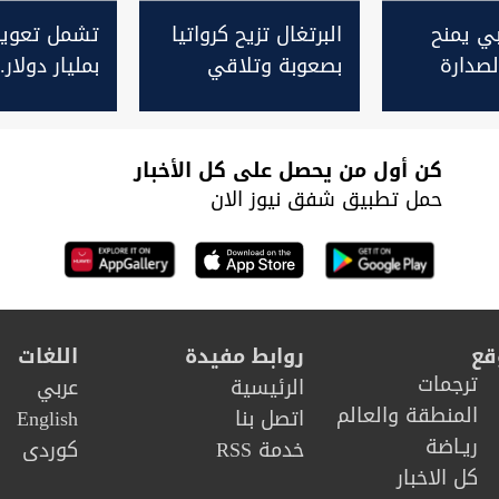
ي يمنح
البرتغال تزيح كرواتيا
تشمل تعوي
لصدارة
بصعوبة وتلاقي
بمليار دولار
تغال في
إسبانيا في ثمن
قضائية إيرا
يا
النهائي
"فيفا"
كن أول من يحصل على كل الأخبار
حمل تطبيق شفق نيوز الان
قع
روابط مفيدة
اللغات
ترجمات
الرئيسية
عربي
المنطقة والعالم
اتصل بنا
English
ريـاضة
خدمة RSS
كوردى
كل الاخبار