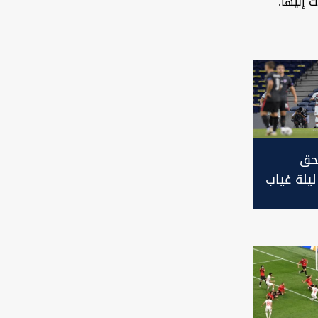
ت إليها.
حق
ليلة غياب