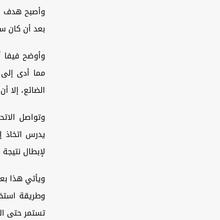
وأصبح هدف يو
بعد أن كان سي
وأوضح فيفا أ
الضائع، إلا أن 
وتواصل الاتح
يدرس اتخاذ إ
لإبطال نتيجة 
ويأتي هذا بعد 
تستمر حتى الـ19 من تموز/ يوليو الجاري