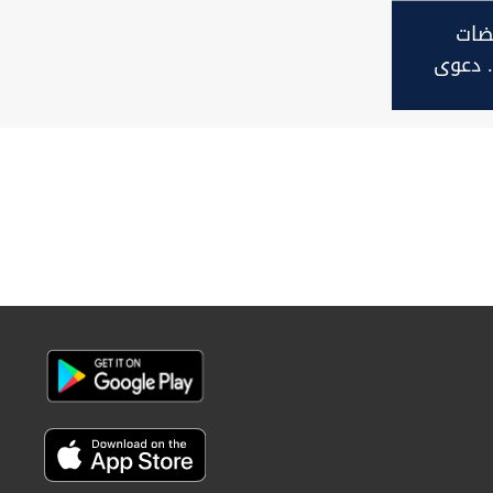
ضات
.. دعوى
نية ضد