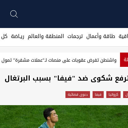
قية
طاقة وأعمال
ترجمات
المنطقة والعالم
ريـاضة
كل ا
لة
واشنطن تفرض عقوبات على منصات لـ"عملات مشفرة" ت
ترفع شكوى ضد "فيفا" بسبب البرتغال
ل
كرواتيا
فيفا
دعوى قضائية