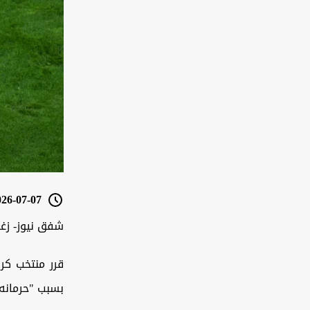
6-07-07 13:33
شفق نيوز- زغ
قرر منتخب كرو
بسبب "حرمانه"