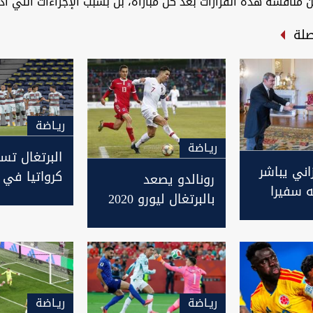
كن مناقشة هذه القرارات بعد كل مباراة، بل بسبب الإجراءات التي أد
صلة
ريـاضة
ريـاضة
البرتغال تس
اني يباشر
كرواتيا في 
رونالدو يصعد
 سفيرا
رونالدو
بالبرتغال ليورو 2020
البرتغال
ريـاضة
ريـاضة