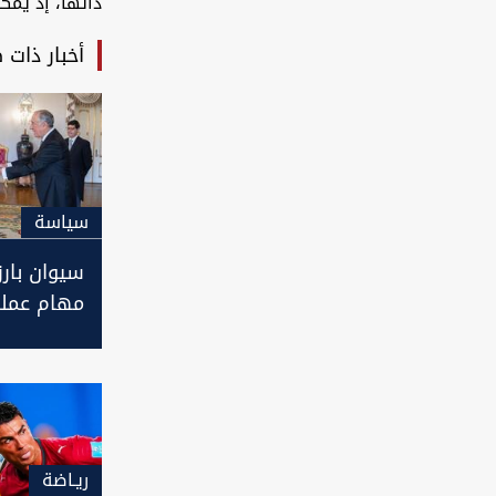
ذاتها، إذ يُم
أخبار ذات 
سیاسة
سيوان بارز
مهام عمله
للعراق في 
ريـاضة