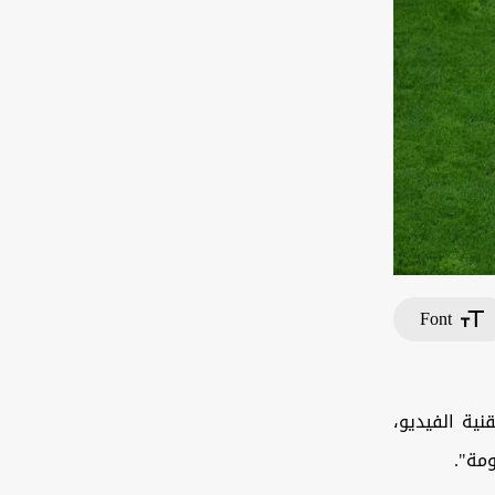
Font
نية الفيديو،
مة".