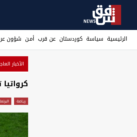
الرئيسية
سیاسة
كوردستان
عن قرب
أمـن
شؤون عرا
الأخبار العاج
أميركي يعلن حصيلة جديدة لنتائج حصار إيران
كرواتيا 
ريـاضة
البرتغا