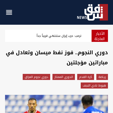
الأخبار
انفجاران جنوبي إيران وقاليباف: هجوم ضخم قادم
العاجلة
‏دوري النجوم.. فوز نفط ميسان وتعادل في
مباراتين مؤجلتين
ريـاضة
كرة القدم
الدوري الممتاز
دوري نجوم العراق
هبوط نادي النجف