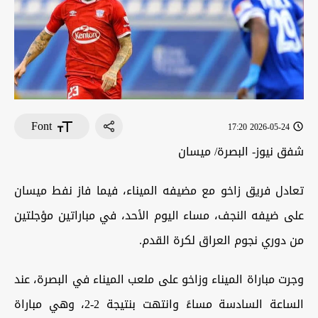
Font
2026-05-24 17:20
شفق نيوز- البصرة/ ميسان
‏تعادل فريق زاخو مع مضيفه الميناء، فيما فاز نفط ميسان
على ضيفه النجف، مساء اليوم الأحد، في مباراتين مؤجلتين
من دوري نجوم العراق لكرة القدم.
و‏جرت مباراة الميناء وزاخو على ملعب الميناء في البصرة، عند
الساعة السادسة مساءً وانتهت بنتيجة 2-2، وهي مباراة