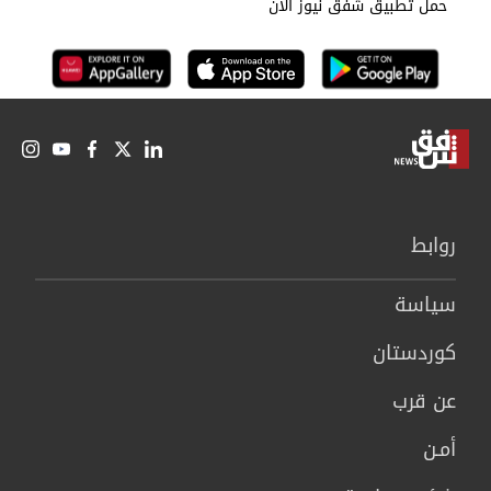
حمل تطبيق شفق نيوز الان
روابط
سیاسة
كوردستان
عن قرب
أمـن