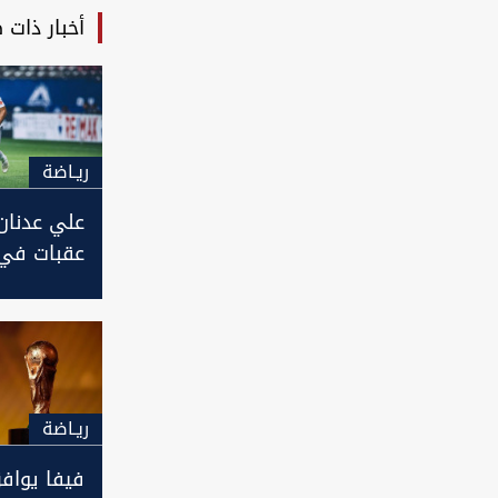
أخبار ذات 
ريـاضة
علي عدنان
عقبات في
العراق لمو
ريـاضة
فيفا يواف