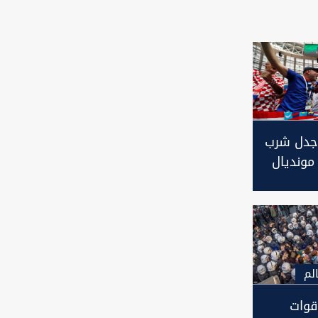
جدل شرب
مونديال
لم
قوات