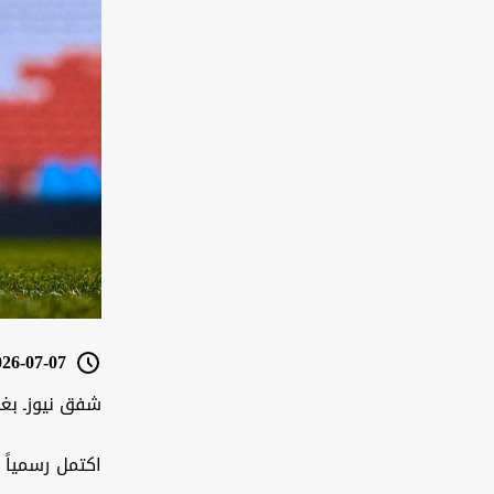
6-07-07 23:23
شفق نيوزـ بغد
اكتمل رسمياً 