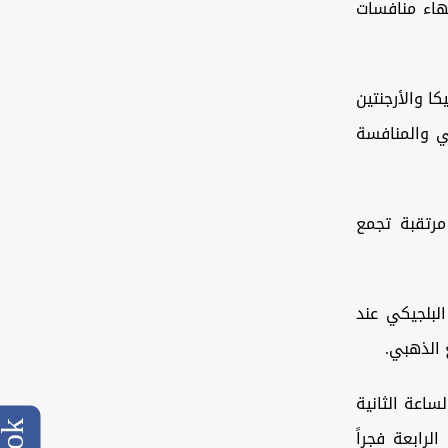
تهاء منافسات
كا والأرجنتين
ي والمنافسة
م الخميس 9 تموز 2026، بمواجهة مرتقبة تجمع
 نظيره البلجيكي عند
 الذهبي.
د الساعة الثانية
رابعة فجراً