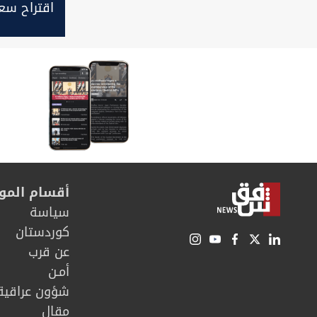
اقتراح سع
كأس العال
أقسام المو
سیاسة
كوردستان
عن قرب
أمـن
شؤون عراقية
مقال