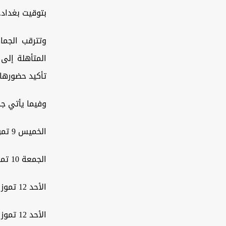
بتوقيت بغداد.
وتترقب الجما
تأكيد حضورها 
وفيما يأتي جد
الخميس 9 تموز 2026المغرب × فرنساالساعة 11:00 مساءً
الجمعة 10 تموز 2026إسبانيا × بلجيكاالساعة 10:00 مساءً
الأحد 12 تموز 2026النرويج × إنكلتراالساعة 12:00 منتصف الليل
الأحد 12 تموز 2026الأرجنتين × سويسراالساعة 4:00 فجراً