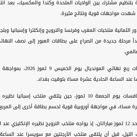
قامة بتنظيم مشترك بين الولايات المتحدة وكندا والمكسيك، بعد ان
 الثمانية منتخبات المغرب وفرنسا والنرويج وإنكلترا وإسبانيا وبلجي
دأ مرحلة جديدة من الصراع على بطاقات العبور إلى نصف النهائ
المي.
وتنطلق مباريات ربع نهائي المونديال يو
 عند الساعة الحادية عشرة مساءً بتوقيت بغداد.
وتتواصل المنافسات يوم الجمعة 10 تموز، حين يلتقي منتخب إسبانيا
ة مساءً، في مواجهة أوروبية قوية لحسم بطاقة أخرى إلى المربع
وتقام فجر الأحد 12 تموز مباراتان، إذ يواجه منتخب النرويج نظيره الإنكليزي عن
لليل، قبل أن يلتقي منتخب الأرجنتين مع سويسرا عند الساعة ال