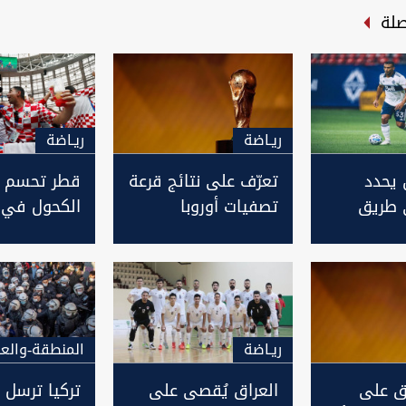
صلة
ريـاضة
ريـاضة
 يحدد
تعرّف على نتائج قرعة
قطر تحسم 
 طريق
تصفيات أوروبا
الكحول في 
نديال قطر
المؤهلة لكأس
2022
العالم
ريـاضة
المنطقة-والعا
ق على
العراق يُقصى على
تركيا ترسل 