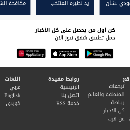
ودي بشأن
يد نظيره المنتخب
مكافحة الش
م
التايلندي من بطولة
قطر
كأس العالم لكرة
الصالات
كن أول من يحصل على كل الأخبار
حمل تطبيق شفق نيوز الان
قع
روابط مفيدة
اللغات
ترجمات
الرئيسية
عربي
المنطقة والعالم
اتصل بنا
English
ريـاضة
خدمة RSS
كوردى
كل الاخبار
عن قرب