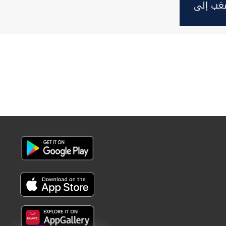
غب إلى