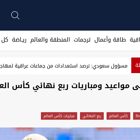
قية
طاقة وأعمال
ترجمات
المنطقة والعالم
ريـاضة
كل ا
لة
مسؤول سعودي: نرصد استعدادات من جماعات عراقية ل
ى مواعيد ومباريات ربع نهائي كأس الع
Br
كأس العالم
ربع النهائي
مباريات كأس العالم