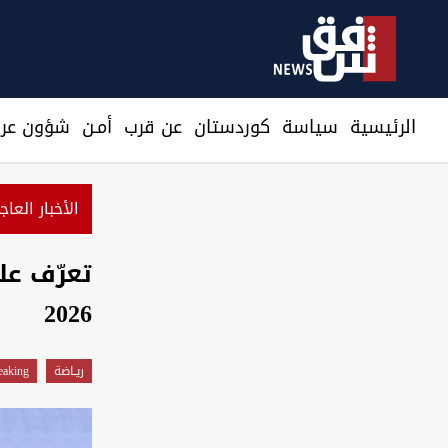
الرئيسية
سیاسة
كوردستان
عن قرب
أمـن
شؤون عرا
الأخبار العاج
تعرّف عل
2026
ريـاضة
eaking