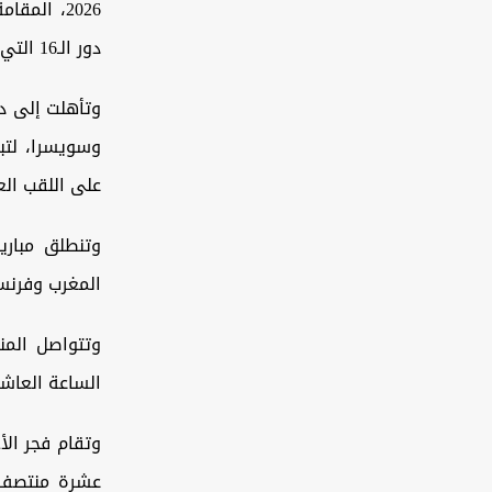
2026، الم
دور الـ16 التي شهدت مواجهات قوية ونتائج مثيرة.
وتأهلت إلى دور
وسويسرا، لتب
على اللقب الع
المغرب وفرنسا
الساعة العاشر
عشرة منتصف ا