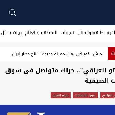
قية
طاقة وأعمال
ترجمات
المنطقة والعالم
ريـاضة
كل ا
لة
الجيش الأميركي يعلن حصيلة جديدة لنتائج حصار إيران
تو العراقي".. حراك متواصل في سوق
ات الصيفية
 العراقي
سوق الانتقالات
نجوم العراق