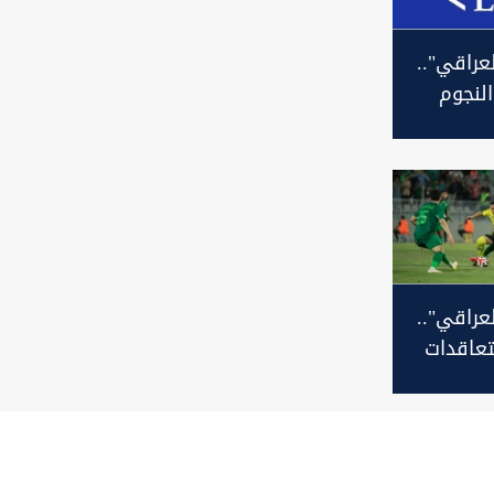
لعراقي"..
النجوم
 الصفقات
لعراقي"..
لتعاقدات
دية دوري