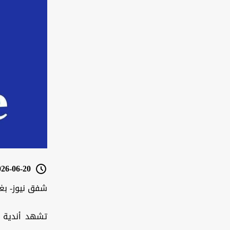
6-06-20 12:14
شفق نيوز- بغ
تشهد أندية د