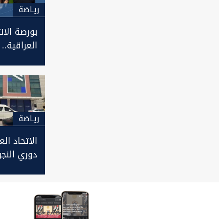
ريـاضة
بورصة الان
العراقية.. 
والزوراء و
تواصل تعز
وكربلاء ت
بمحترفيها
ريـاضة
الاتحاد الع
دوري النج
في 14
جديد لكأس