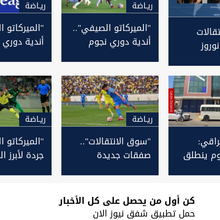
ريـاضة
ريـاضة
"الميركاتو الصيفي"..
"الميركاتو ا
تقالات
أندية دوري نجوم
أندية دوري 
نوروز
العراق تتسابق لحسم
تواصل إبرام
النفط
الصفقات
يز صفوفها
تمسك
ريـاضة
ريـاضة
راقي:
"سوق الانتقالات"..
"الميركاتو ا
وم ينطلق
صفقات جديدة
جردة لأبرز ا
 آب ونظام
وتحضيرات مكثفة
الجديدة لأن
 السوبر
لأندية دوري النجوم
النجوم
كن أول من يحصل على كل الأخبار
حمل تطبيق شفق نيوز الان