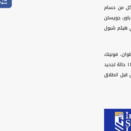
 كل من حسام
اور، جويستن
ني هيثم شبول
وان، فونينك
روش، إبراهيم غازي، علي كاظم، وعبدالله حسون، لتبلغ حصيلة النادي حتى الآن 11 حالة تجديد
يق قبل انطلاق