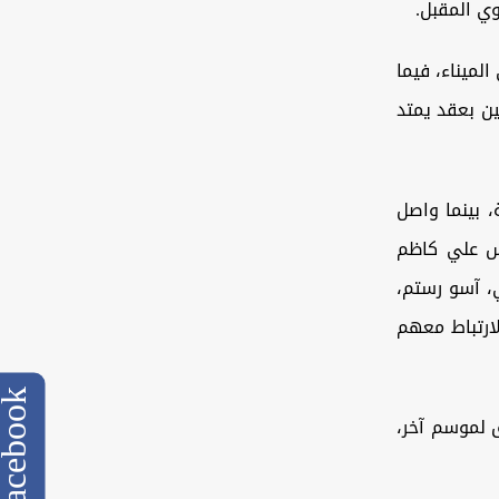
وي المقبل.
لميناء، فيما
ين بعقد يمتد
، بينما واصل
ى الآن، هم الحارس علي كاظم
، آسو رستم،
ارتباط معهم
cebook
ق لموسم آخر،