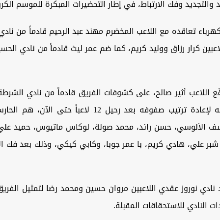
د والتجديد وفك الارتباط، في إطار التحضيرات المبكرة للموسم الكر
كهرباء تعاقده مع اللاعب المخضرم مهند عبد الرحيم قادماً من نادي ا
عبين كرار رزاق ووليد كريم، كما ضم عمر ليث قادماً من نادي الحس
ع اللاعب أثير صالح، على كشوفات الفريق قادماً من نادي الشرطة
النادي إجراءاته لإعادة ترتيب صفوفه بعد رحيل 12 لاعباً حت
سف الألوسي، حسن رائد، محمد صولة، لوكاس ماتيوس، حميد علي
بر علي، هادي كريم، با عمر جوبا، وكابي كيكي، وذلك بعد فك ال
 نادي نوروز عقدي اللاعبين مروان حسين ومحمد رضا لتمثيل الفري
 النادي للاستحقاقات المقبلة.