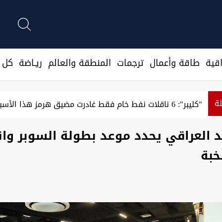
قية
طاقة وأعمال
ترجمات
المنطقة والعالم
ريـاضة
كل ا
لة
"كليبر": 6 ناقلات نفط خام فقط غادرت مضيق هرمز هذا الأسبوع
يد العراقي يحدد موعد بطولة السوبر وا
خبة