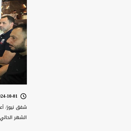
4-10-01 08:33
شفق نيوز/ أعل
الشهر الحالي م