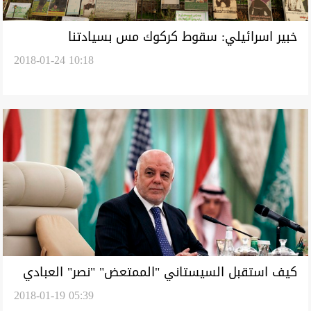
خبير اسرائيلي: سقوط كركوك مس بسيادتنا
2018-01-24 10:18
والحكومة العراقية دمية ايرانية
كيف استقبل السيستاني "الممتعض" "نصر" العبادي
2018-01-19 05:39
"غير المفهوم"؟