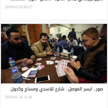
2018-01-29 05:27
للجيش" بالموصل وكيف انتهى التنظيم
صور.. ايسر الموصل.. شارع للاسدي ومساج وكحول
2018-01-26 11:46
واكتظاظ بزهورها