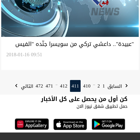
"عبيدة".. داعشي تركي من سويسرا جنّده "الفيس
2018-01-16 09:51
بوك" واندسّ مع النازحين عند تحرير الموصل
472
471
412
411
410
2
1
السابق
التالي
...
...
كن أول من يحصل على كل الأخبار
حمل تطبيق شفق نيوز الان