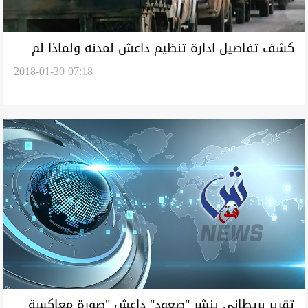
كشف تفاصيل ادارة تنظيم داعش لمدنه ولماذا لم
2018-01-30 07:18
يعاديه الاهالي
تقرير بريطاني ينشر "صعود" داعش "صورة معاكسة