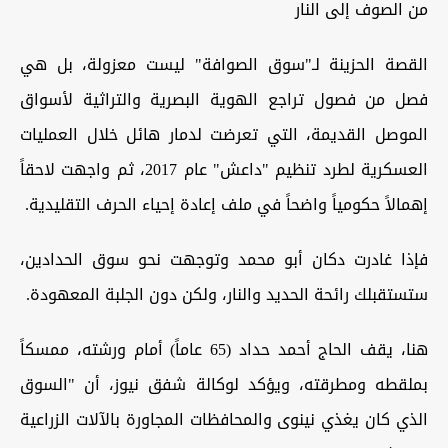
من الصوف إلى النار
القصة الحزينة لـ"سوق الصوافة" ليست معزولة، بل هي
فصل من فصول تراجع الهوية البصرية والتراثية لأسواق
الموصل القديمة، التي تعرضت لدمار هائل خلال العمليات
العسكرية لطرد تنظيم "داعش" عام 2017، ثم واجهت لاحقاً
إهمالاً حكومياً واضحاً في ملف إعادة إحياء الحرف التقليدية.
فإذا غادرت دكان أبو محمد وتوجهت نحو سوق الحدادين،
ستستقبلك رائحة الحديد والنار، ولكن دون الجلبة المعهودة.
هنا، يقف الحاج أحمد حداد (65 عاماً) أمام ورشته، ممسكاً
بملقطه ومطرقته، ويؤكد لوكالة شفق نيوز، أن "السوق
الذي كان يغذي نينوى والمحافظات المجاورة بالآلات الزراعية