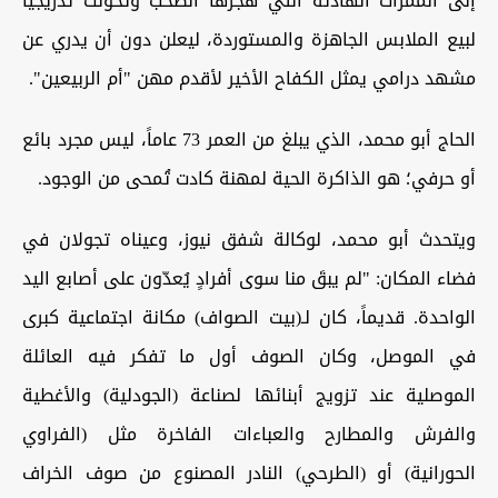
إلى الممرات الهادئة التي هجرها الصخب وتحولت تدريجياً
لبيع الملابس الجاهزة والمستوردة، ليعلن دون أن يدري عن
مشهد درامي يمثل الكفاح الأخير لأقدم مهن "أم الربيعين".
الحاج أبو محمد، الذي يبلغ من العمر 73 عاماً، ليس مجرد بائع
أو حرفي؛ هو الذاكرة الحية لمهنة كادت تُمحى من الوجود.
ويتحدث أبو محمد، لوكالة شفق نيوز، وعيناه تجولان في
فضاء المكان: "لم يبقَ منا سوى أفرادٍ يُعدّون على أصابع اليد
الواحدة. قديماً، كان لـ(بيت الصواف) مكانة اجتماعية كبرى
في الموصل، وكان الصوف أول ما تفكر فيه العائلة
الموصلية عند تزويج أبنائها لصناعة (الجودلية) والأغطية
والفرش والمطارح والعباءات الفاخرة مثل (الفراوي
الحورانية) أو (الطرحي) النادر المصنوع من صوف الخراف