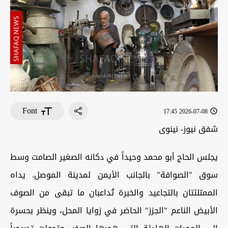
Font
2026-07-08 17:45
شفق نيوز- نينوى
يجلس الحاج أبو محمد وحيداً في دكانه الصغير الصامت وسط
سوق "الصوافة" بالجانب الأيمن لمدينة الموصل. يداه
الممتلئتان بالتجاعيد والخبرة تُداعبان ما تبقى من الصوف
الأبيض الناعم "الجزز" الحاضر في زوايا المحل، وينظر بحسرة