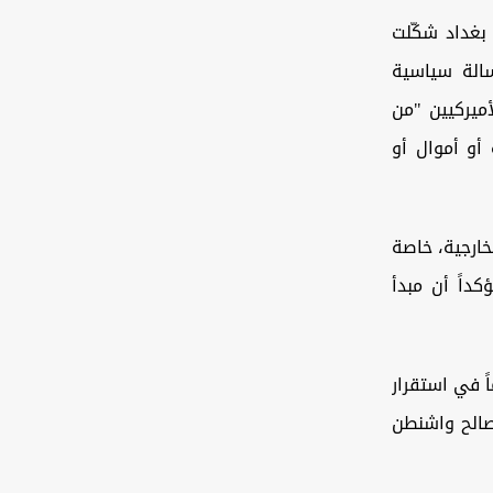
م من اختطافها في بغداد شكّلت
سالة سياسية
ميركيين "من
أو أموال أو
ارجية، خاصة
داً أن مبدأ
ً في استقرار
مصالح واشنطن