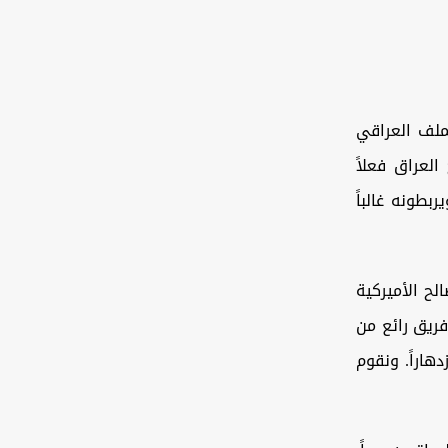
لملف العراقي
لعراق فعلاً
بطونه غالباً
لح الأميركية
فريق رائع من
دهاراً. ونقوم