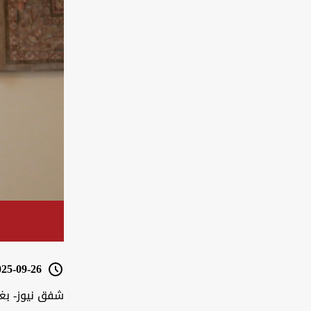
5-09-26 14:49
شفق نيوز- بغ