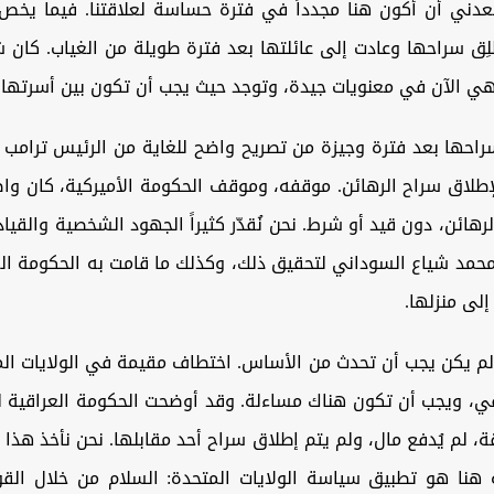
دني أن أكون هنا مجدداً في فترة حساسة لعلاقتنا. فيما يخص إ
ُطلِق سراحها وعادت إلى عائلتها بعد فترة طويلة من الغياب. كان شرف
هي الآن في معنويات جيدة، وتوجد حيث يجب أن تكون بين أسرتها.
راحها بعد فترة وجيزة من تصريح واضح للغاية من الرئيس ترامب ح
إطلاق سراح الرهائن. موقفه، وموقف الحكومة الأميركية، كان وا
رهائن، دون قيد أو شرط. نحن نُقدّر كثيراً الجهود الشخصية والقياد
محمد شياع السوداني لتحقيق ذلك، وكذلك ما قامت به الحكومة الع
إلى منزلها.
لم يكن يجب أن تحدث من الأساس. اختطاف مقيمة في الولايات الم
قي، ويجب أن تكون هناك مساءلة. وقد أوضحت الحكومة العراقية لن
 لم يُدفع مال، ولم يتم إطلاق سراح أحد مقابلها. نحن نأخذ هذا 
ه هنا هو تطبيق سياسة الولايات المتحدة: السلام من خلال القوة