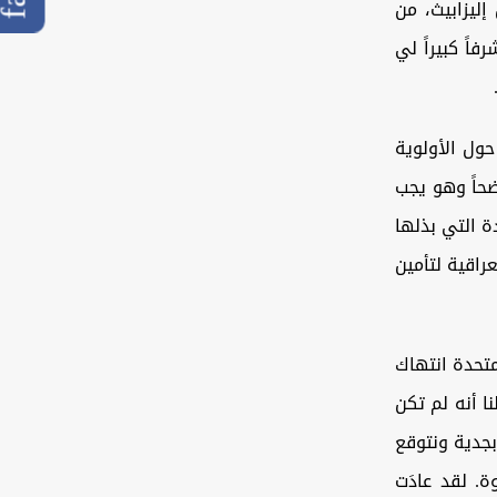
ليزابيث، من
اً كبيراً لي
ول الأولوية
ضحاً وهو يجب
ة التي بذلها
راقية لتأمين
تحدة انتهاك
ا أنه لم تكن
بجدية ونتوقع
. لقد عادَت