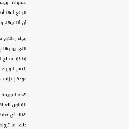
لسنوات، ويسع
الرائع أنها أ
أن ألتقيها، و
وجاء إطلاق س
التي يوليها ل
إطلاق سراح ال
رئيس الوزراء 
عودة إليزابيث 
هذه الجريمة 
للقانون العرا
هناك أي صفقة،
ذلك. ما ترون