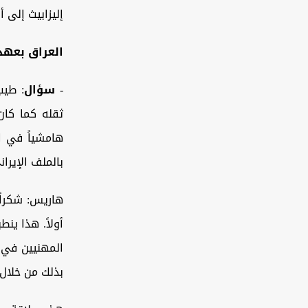
إليزابيث إلى 
العراق بعهد
-
سؤال
: طيب
ثقله كما كان
هامشياً في ال
بالملف الإيرا
هاريس: شكراً 
أولاً. هذا ين
المهنيين في بع
بذلك من خلال ش