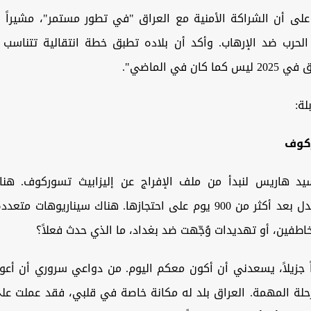
ى أن الشراكة الأمنية مع العراق "في تطور مستمر"، مشيراً إ
الحرب ضد الإرهاب. وأكد أن بلاده تطبق خطة انتقالية تتناسب م
كان في الماضي".
لة:
كوف
سيد هاريس لنبدأ من ملف الإفراج عن إليزابيث تسوركوف. هنا
الغموض والجدل بعد أكثر من 900 يوم على احتجازها. هناك سيناريوهات 
طفين، أو تهديدات وُجّهت ضد بغداد، ما الذي حدث فعلاً؟
 جزيلاً، يسعدني أن أكون معكم اليوم. من دواعي سروري أن أعود
لة المهمة. العراق بلد له مكانة خاصة في قلبي، فقد عملت عل