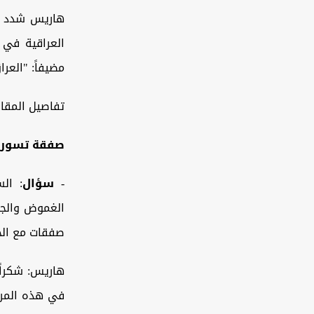
هاريس شدد عل
العراقية في 
مضيفاً: "العراق في 2025 ليس كما 
تفاصيل المقاب
صفقة تسور
-
سؤال
: ال
صفقات مع الخا
هاريس: شكراً
في هذه المرح