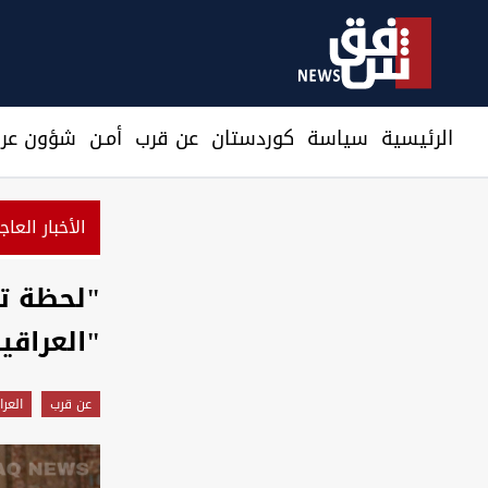
الرئيسية
سیاسة
كوردستان
عن قرب
أمـن
شؤون عرا
الأخبار العاج
"لحظة ت
"العراقي
عن قرب
العر