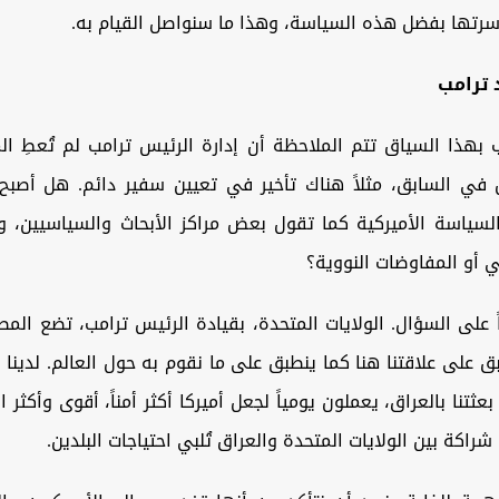
أسرتها بفضل هذه السياسة، وهذا ما سنواصل القيام به.
 ترامب
 بهذا السياق تتم الملاحظة أن إدارة الرئيس ترامب لم تُعطِ ا
 في السابق، مثلاً هناك تأخير في تعيين سفير دائم. هل أصبح ا
سياسة الأميركية كما تقول بعض مراكز الأبحاث والسياسيين، وير
ني أو المفاوضات النووية؟
على السؤال. الولايات المتحدة، بقيادة الرئيس ترامب، تضع المصا
طبق على علاقتنا هنا كما ينطبق على ما نقوم به حول العالم. لدينا 
ثتنا بالعراق، يعملون يومياً لجعل أميركا أكثر أمناً، أقوى وأكثر از
راكة بين الولايات المتحدة والعراق تُلبي احتياجات البلدين.