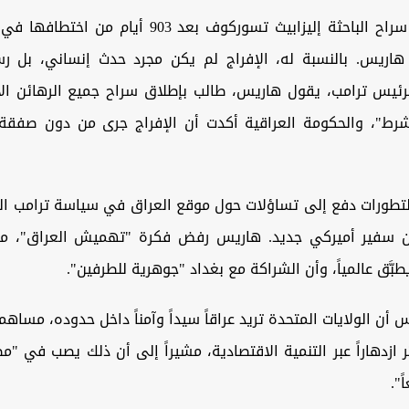
قضية إطلاق سراح الباحثة إليزابيث تسوركوف بعد 903 أيا
 هاريس. بالنسبة له، الإفراج لم يكن مجرد حدث إنساني، بل ر
رئيس ترامب، يقول هاريس، طالب بإطلاق سراح جميع الرهائن الأ
رط"، والحكومة العراقية أكدت أن الإفراج جرى من دون صفقة 
تطورات دفع إلى تساؤلات حول موقع العراق في سياسة ترامب الخ
ن سفير أميركي جديد. هاريس رفض فكرة "تهميش العراق"، مؤك
 يطبَّق عالمياً، وأن الشراكة مع بغداد "جوهرية للطرفين".
 أن الولايات المتحدة تريد عراقاً سيداً وآمناً داخل حدوده، مساهما
 ازدهاراً عبر التنمية الاقتصادية، مشيراً إلى أن ذلك يصب في "
ً".