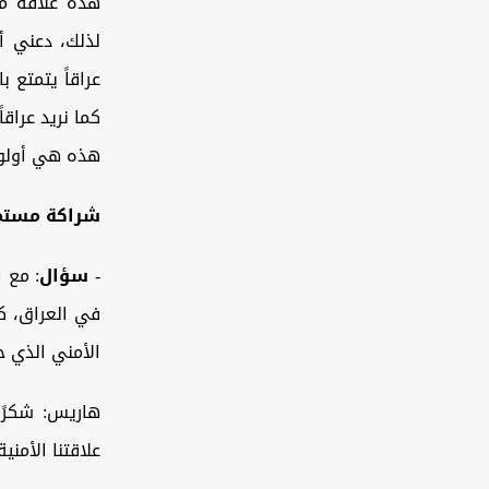
هذه علاقة مهم
لذلك، دعني أ
عراقاً يتمتع 
كما نريد عراقا
هذه هي أولويا
شراكة مستم
-
سؤال
: مع 
في العراق، كي
الأمني الذي حدث بعد 2011؟ وهل طلبت بغدا
هاريس: شكرً
علاقتنا الأمن