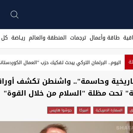
قية
طاقة وأعمال
ترجمات
المنطقة والعالم
ريـاضة
كل ا
لة
نيجيرفان بارزاني يستذكر "مذبحة سيميل" بحق الآشوريين: كور
اريخية وحاسمة".. واشنطن تكشف أوراق
ة" تحت مظلة "السلام من خلال القوة"
اق
السفارة الامريكية
اميركا
جوشوا هاريس