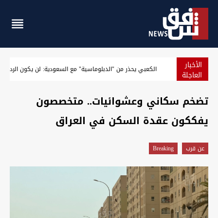
الأخبار
البنتاغون يمهل شركات الدفاع الأميركية للإسراع بإنتاج الأسلحة والذخائ
العاجلة
تضخم سكاني وعشوائيات.. متخصصون
يفككون عقدة السكن في العراق
عن قرب
Breaking