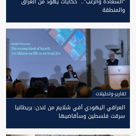
"السعادة والرعب".. حكايات يهود من العراق
والمنطقة
تقارير-وتحليلات
العراقي اليهودي آفي شلايم من لندن: بريطانيا
سرقت فلسطين وسأقاضيها