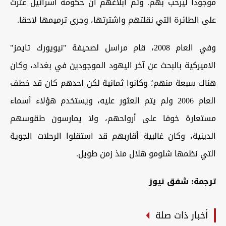
موجودا ليرحب بهم. وتم ابلاغهم ان حكومة اسرائيل عثرت
على الطائرة التي نقلتهم واشترتها، وجرى ترميمها لاحقا.
وفي العام 2008، قام مراسل لصحيفة "نيويورك تايمز"
الاميركية بالبحث عن آخر اليهود الموجودين في بغداد، وكان
هناك سبعة منهم؛ وكانوا ثمانية لكن احدهم كان قد خطف
العام 2006 ولم يتم العثور عليه، ويستخدم هؤلاء أسماء
مستعارة خوفا على أرواحهم، ولا يمارسون طقوسهم
الدينية، وكان غالبية أقاربهم قد استقلوا الرحلات الجوية
التي نظمها شلومو هلال منذ زمن طويل.
ترجمة: شفق نيوز
أخبار ذات صلة