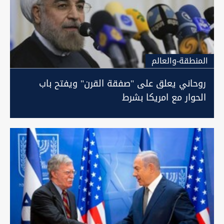
المنطقة-والعالم
روحاني يعلق على "صفقة القرن" ويفتح باب
الحوار مع امريكا بشرط