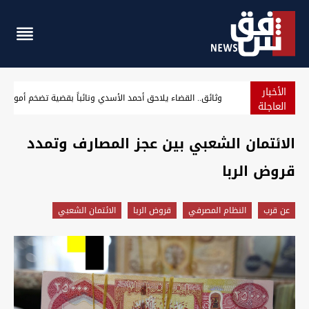
الأخبار
وثائق.. القضاء يلاحق أحمد الأسدي ونائباً بقضية تضخم أموال 
العاجلة
الائتمان الشعبي بين عجز المصارف وتمدد
قروض الربا
عن قرب
النظام المصرفي
قروض الربا
الائتمان الشعبي