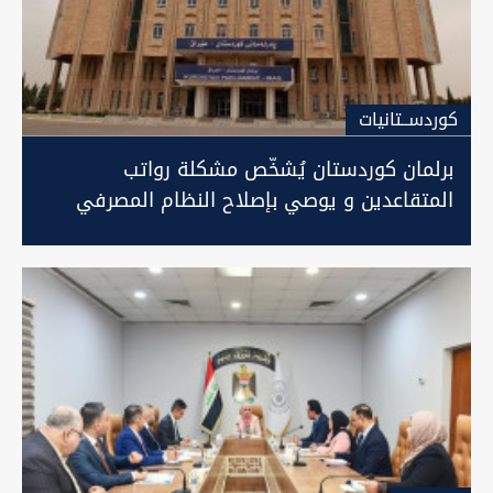
كوردســتانيات
برلمان كوردستان يُشخّص مشكلة رواتب
المتقاعدين و يوصي بإصلاح النظام المصرفي