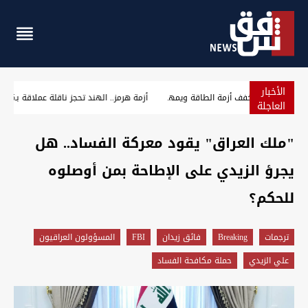
الأخبار
مسؤول سوري: التعاون النفطي مع العراق يخفف أزمة الطاقة و
العاجلة
"ملك العراق" يقود معركة الفساد.. هل
يجرؤ الزيدي على الإطاحة بمن أوصلوه
للحكم؟
ترجمات
Breaking
فائق زيدان
FBI
المسؤولون العراقيون
علي الزيدي
حملة مكافحة الفساد