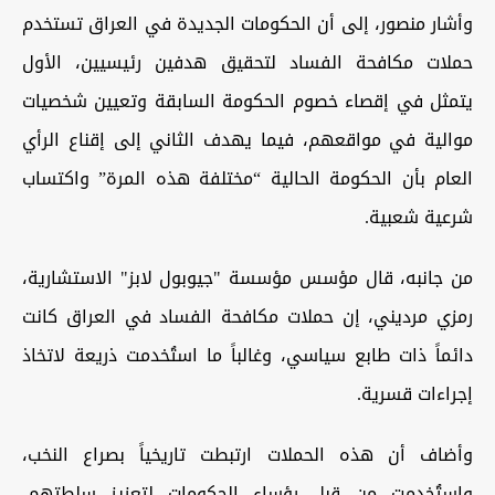
وأشار منصور، إلى أن الحكومات الجديدة في العراق تستخدم
حملات مكافحة الفساد لتحقيق هدفين رئيسيين، الأول
يتمثل في إقصاء خصوم الحكومة السابقة وتعيين شخصيات
موالية في مواقعهم، فيما يهدف الثاني إلى إقناع الرأي
العام بأن الحكومة الحالية “مختلفة هذه المرة” واكتساب
شرعية شعبية.
من جانبه، قال مؤسس مؤسسة "جيوبول لابز" الاستشارية،
رمزي مرديني، إن حملات مكافحة الفساد في العراق كانت
دائماً ذات طابع سياسي، وغالباً ما استُخدمت ذريعة لاتخاذ
إجراءات قسرية.
وأضاف أن هذه الحملات ارتبطت تاريخياً بصراع النخب،
واستُخدمت من قبل رؤساء الحكومات لتعزيز سلطتهم،