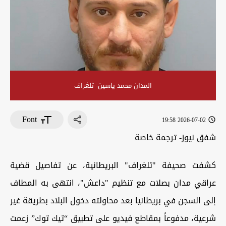
المدان محمد ياسين- تلغراف
Font
2026-07-02 19:58
شفق نيوز- ترجمة خاصة
كشفت صحيفة "تلغراف" البريطانية، عن تفاصيل قضية
عراقي مدان بصلات مع تنظيم "داعش"، انتهى به المطاف
إلى السجن في بريطانيا بعد محاولته دخول البلاد بطريقة غير
شرعية، مدفوعاً بمقاطع فيديو على تطبيق “تيك توك” زعمت