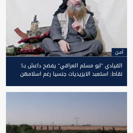
أمـن
القيادي "ابو مسلم العراقي" يفضح داعش بـ5
نقاط: استعبد الايزيديات جنسيا رغم اسلامهن