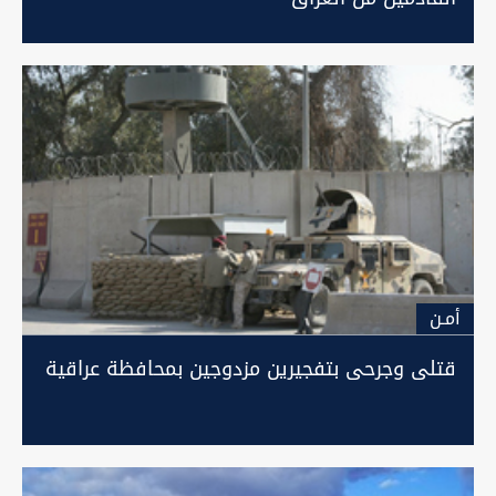
أمـن
قتلى وجرحى بتفجيرين مزدوجين بمحافظة عراقية