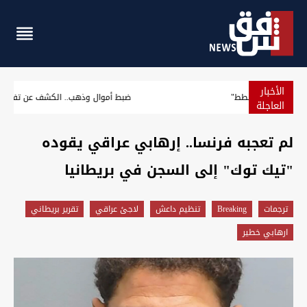
الأخبار
بالصور.. السليمانية تتوج "ملكة جمال القطط"
العاجلة
لم تعجبه فرنسا.. إرهابي عراقي يقوده
"تيك توك" إلى السجن في بريطانيا
ترجمات
Breaking
تنظيم داعش
لاجئ عراقي
تقرير بريطاني
ارهابي خطير