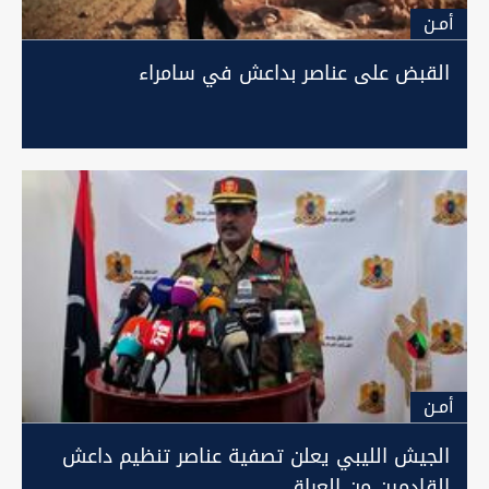
أمـن
القبض على عناصر بداعش في سامراء
أمـن
الجيش الليبي يعلن تصفية عناصر تنظيم داعش
القادمين من العراق