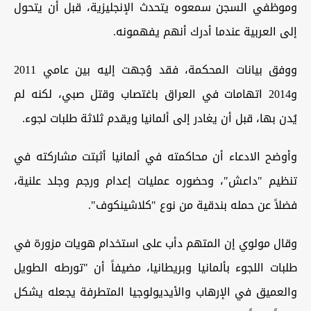
وموظفي السجن سمعوه يتحدث الإنجليزية، قبل أن يتحول
إلى العربية عندما أدرك أنهم يفهمونه.
ووفق بيانات المحكمة، فقد وُجهت إليه بين عامي 2011
و2014 اتهامات في العراق باغتصاب وقتل صبي، لكنه لم
يُدن بها، قبل أن يغادر إلى ألمانيا ويقدم ثلاثة طلبات لجوء.
وأوضح الادعاء أن محاكمته في ألمانيا أثبتت مشاركته في
تنظيم "داعش"، وحضوره عمليات إعدام ورجم وجلد علنية،
فضلاً عن حمله بندقية من نوع "كلاشينكوف".
وقال مولوي إن المتهم دأب على استخدام هويات مزورة في
طلبات اللجوء بألمانيا وبريطانيا، مضيفاً أن "تورطه الطويل
والعميق في الإرهاب والأيديولوجيا المتطرفة يجعله يشكل