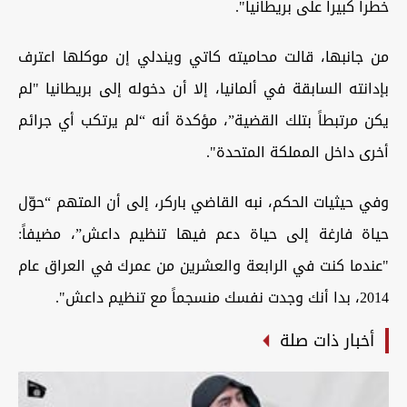
خطراً كبيراً على بريطانيا".
من جانبها، قالت محاميته كاتي ويندلي إن موكلها اعترف
بإدانته السابقة في ألمانيا، إلا أن دخوله إلى بريطانيا "لم
يكن مرتبطاً بتلك القضية”، مؤكدة أنه “لم يرتكب أي جرائم
أخرى داخل المملكة المتحدة".
وفي حيثيات الحكم، نبه القاضي باركر، إلى أن المتهم “حوّل
حياة فارغة إلى حياة دعم فيها تنظيم داعش”، مضيفاً:
"عندما كنت في الرابعة والعشرين من عمرك في العراق عام
2014، بدا أنك وجدت نفسك منسجماً مع تنظيم داعش".
أخبار ذات صلة