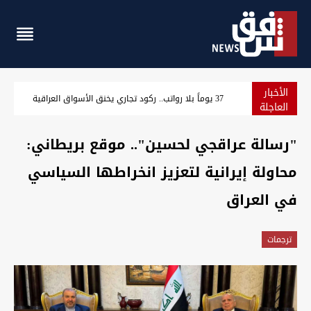
الأخبار
37 يوماً بلا رواتب.. ركود تجاري يخنق الأسواق العراقية
ي قار يوصي رئيس الوزراء بإعفاء وسحب يد مدير الصحة ومسؤولين آخرين
العاجلة
"رسالة عراقجي لحسين".. موقع بريطاني:
محاولة إيرانية لتعزيز انخراطها السياسي
في العراق
ترجمات