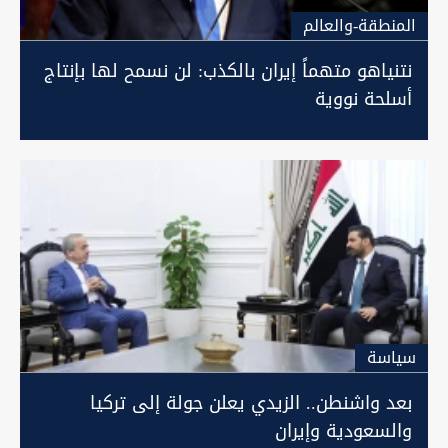
المنطقة-والعالم
نتنياهو متهماً إيران بالكذب: لن نسمح لها بإنتاج
أسلحة نووية
سیاسة
بعد واشنطن.. الزيدي يعلن جولة إلى تركيا
والسعودية وإيران