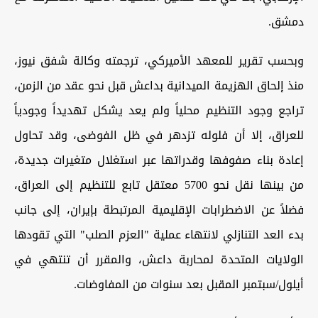
دمشق.
وبحسب تقرير للمعهد الأميركي، ترجمته وكالة شفق نيوز،
منذ إلحاق الهزيمة الميدانية بداعش قبل نحو عقد من الزمن،
تراجع وجود التنظيم محلياً ولم يعد يشكل تهديداً وجودياً
للعراق، إلا أن فلوله تزدهر في ظل الفوضى، وقد تحاول
إعادة بناء صفوفها وقدراتها عبر استغلال متغيرات جديدة،
من بينها نقل نحو 5700 معتقل تابع للتنظيم إلى العراق،
فضلاً عن الاضطرابات الإقليمية المرتبطة بإيران، إلى جانب
بدء العد التنازلي لانتهاء عملية "العزم الصلب" التي تقودها
الولايات المتحدة لمحاربة داعش، والمقرر أن تنتهي في
أيلول/سبتمبر المقبل بعد سنوات من المفاوضات.