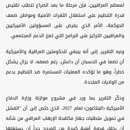
لمعظم العراقيين، فإن مرحلة ما بعد الصراع تتطلب تقليص
قدرة التنظيم على استغلال الثغرات الأمنية ومواطن ضعف
الحوكمة، الأمر الذي يفرض على المسؤولين الأميركيين
والعراقيين التركيز على البرامج التي تعزز الدعم المجتمعي.
ونبه التقرير، إلى أنه ينبغي للحكومتين العراقية والأميركية
أن تضعا في الحسبان أن داعش، رغم ضعفه، لا يزال يشكل
خطراً، وهو ما تؤكده العمليات المستمرة ضد التنظيم بدعم
من الولايات المتحدة.
وذكّر التقرير بما ورد في مشروع موازنة وزارة الدفاع
الأميركية (البنتاغون) لعام 2027، الذي خلص إلى أن "الفشل
في تمويل متطلبات جهاز مكافحة الإرهاب العراقي من شأنه
أن يخلق فجوة أمنية كبيرة من المرجح جداً أن يستغلها