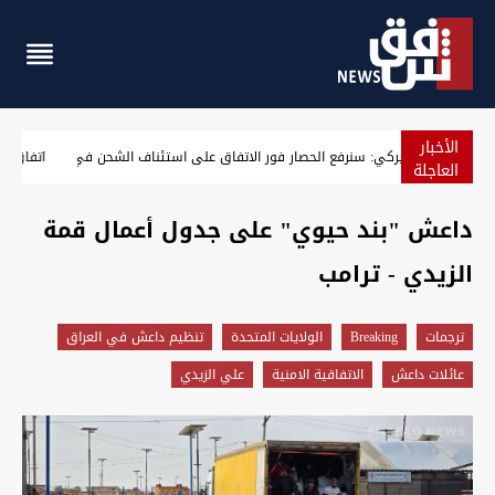
الأخبار
مسؤول أميركي: سنرفع الحصار فور الاتفاق على استئناف الش
العاجلة
داعش "بند حيوي" على جدول أعمال قمة
الزيدي - ترامب
ترجمات
Breaking
الولايات المتحدة
تنظيم داعش في العراق
عائلات داعش
الاتفاقية الامنية
علي الزيدي