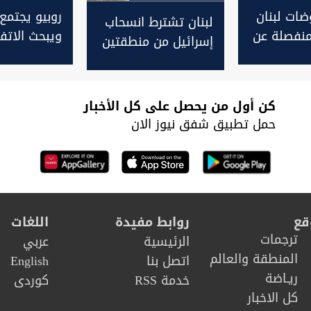
ضات لبنان
روبيو يجتمع
لبنان تشترط انسحاب
منفصلة عن
ويبحث الاتف
إسرائيل من منطقتين
ن وأميركا
إسرائيل وسل
تجريبيتين للمشاركة
الله
باجتماع روما
كن أول من يحصل على كل الأخبار
حمل تطبيق شفق نيوز الان
قع
روابط مفيدة
اللغات
ترجمات
الرئيسية
عربي
المنطقة والعالم
اتصل بنا
English
ريـاضة
خدمة RSS
كوردى
كل الاخبار