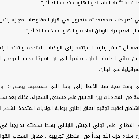
 فيما "تُقاد البلاد نحو الهاوية خدمة لبلد آخر".
 تصريحات صحفية: "مستمرون في قرار المفاوضات مع إسرائيل"،
ار "لعدم ترك الوطن يُقاد نحو الهاوية خدمة لبلد آخر".
عه أن تسفر زيارته المرتقبة إلى الولايات المتحدة ولقائه الرئ
عن نتائج إيجابية للبنان، مشيراً إلى أن أميركا تدعم التوصل 
سرائيلية على لبنان.
ة من المحادثات بين الجانبين على مستوى السفراء، وذلك بعد سل
نطن أعقبت توقيع اتفاق إطاري برعاية الولايات المتحدة الشهر ا
 الإطاري على تولي الجيش اللبناني بسط سلطته تدريجياً في ج
زع سلاح حزب الله بدءاً من "مناطق تجريبية"، مقابل انسحاب القوات