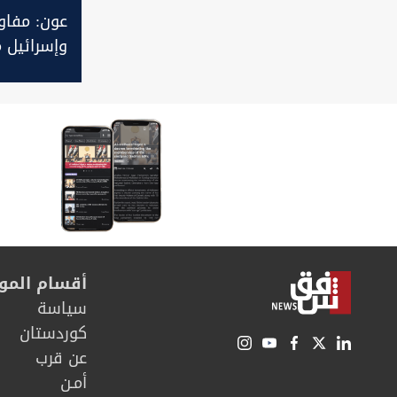
عون: مفاو
وإسرائيل 
اتفاق إيرا
أقسام المو
سیاسة
كوردستان
عن قرب
أمـن