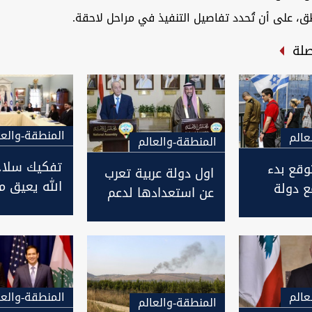
ق، على أن تُحدد تفاصيل التنفيذ في مراحل لاحقة.
صلة
المنطقة-والعا
عالم
المنطقة-والعالم
تفكيك سلاح
وقع بدء
اول دولة عربية تعرب
الله يعيق 
ع دولة
عن استعدادها لدعم
لبنان وإسرائ
لبنان في مواجهة
"اعتداءات إسرائيل"
عالم
المنطقة-والعا
المنطقة-والعالم