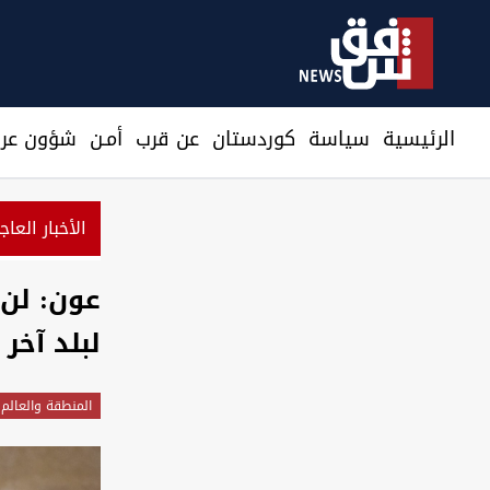
الرئيسية
سیاسة
كوردستان
عن قرب
أمـن
شؤون عرا
الأخبار العاج
: التعاون النفطي مع العراق يخفف أزمة الطاقة ويمهد لشراكة 
عون: لن 
لبلد آخر
المنطقة والعالم