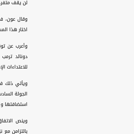
لن يقف متفرجاً
وقال عون، في
اختار هذا المس
وأعرب عن توق
دونالد ترمب 
للاعتداءات الإ
الجولة السادس
استضافتها واش
وينص الاتفاق
بالتزامن مع ن