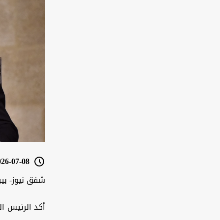
6-07-08 11:34
شفق نيوز- بي
أكد الرئيس ال