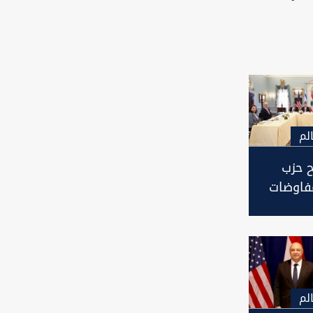
لم
 حزب
مفاوضات
يل
لم