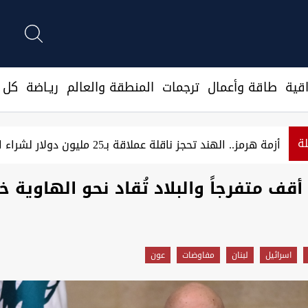
قية
طاقة وأعمال
ترجمات
المنطقة والعالم
ريـاضة
كل ا
لة
استراتيجية
أزمة هرمز.. الهند تحجز ناقلة عملاقة بـ25 مليون دولار لشراء النفط العراقي
أقف متفرجاً والبلاد تُقاد نحو الهاوية 
اسرائيل
لبنان
مفاوضات
عون