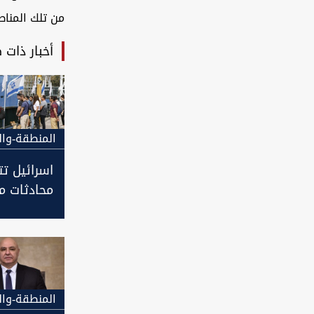
من تلك المناط
أخبار ذات 
المنطقة-وال
اسرائيل تت
محادثات م
عربية
المنطقة-وال