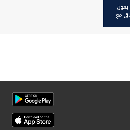
 بعون
اق مع
اح حزب