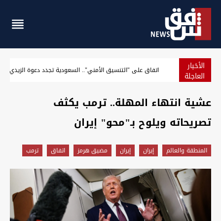
الأخبار
مسؤول أميركي: سنرفع الحصار فور الاتفاق على استئناف الش
العاجلة
عشية انتهاء المهلة.. ترمب يكثف
تصريحاته ويلوح بـ"محو" إيران
المنطقة والعالم
إيران
إيران
مضيق هرمز
اتفاق
ترمب