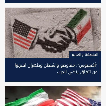
المنطقة-والعالم
"أكسيوس": مفاوضو واشنطن وطهران اقتربوا
من اتفاق ينهي الحرب