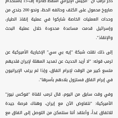
ذكر ترمب أن "الجيش الإيراني أسقط طائرة إف-15 باستخدام
صاروخ محمول على الكتف وحالفه الحظ، ونحو 200 جندي من
وحدات العمليات الخاصة شاركوا في عملية إنقاذ الطيار،
وإسرائيل قدمت مساعدة محدودة خلال عملية البحث
والإنقاذ".
إلى ذلك نقلت شبكة "إيه بي سي" الإخبارية الأميركية عن
ترمب قوله: "لا أريد الحديث عن تمديد المهلة لإيران فلديهم
متسع كبير من الوقت لإبرام اتفاق، وإذا لم يرغب الإيرانيون
في إبرام اتفاق فستزول بلادهم بأسرها".
وفي وقت سابق من اليوم، قال ترمب لقناة "فوكس نيوز"
الأميركية: "نتفاوض الآن مع إيران، وهناك فرصة جيدة
للاتفاق غداً، وأعتقد أننا سنتمكن من التوصل إلى اتفاق مع