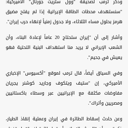
وذكر ترمب لصحيفة "وول ستريت جورنال" الأميركية:
"سنستهدف محطات الطاقة الإيرانية إذا لم يفتح مضيق
هرمز بحلول مساء الثلاثاء، ولا جدول زمنياً لإنهاء حرب إيران".
وأشار إلى أن "إيران ستحتاج 20 عاماً لإعادة البناء، وأن
الشعب الإيراني لا يريد منا استهداف البنية التحتية فهو
يعيش في جحيم".
وفي السياق أيضاً، قال ترمب لموقع "أكسيوس" الإخباري
الأميركي، إن "ستيف ويتكوف وجاريد كوشنر يجريان
مفاوضات مكثفة مع الإيرانيين عبر وسطاء باكستانيين
ومصريين وأتراك".
وعن حادث إسقاط الطائرة في إيران وعملية إنقاذ الطيار،