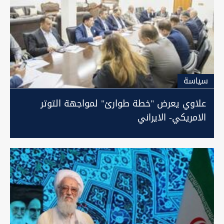
سیاسة
علاوي يعرض "خطة طوارئ" لمواجهة التوتر
الامريكي- الايراني