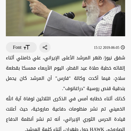
Font
2019-06-05 15:12
شفق نيوز/ ظهر المرشد الأعلى الإيراني، علي خامنئي أثناء
إلقائه خطبة صلاة عيد الفطر، اليوم الأربعاء ممسكا بقطعة
سلاح، فيما أكدت وكالة "فارس" أن المرشد كان يحمل
بندقية قنص روسية "دراغانوف".
كذلك أثناء خطابه أمس في الذكرى الثلاثين لوفاة آية الله
الخميني تم نشر منظومات دفاعية صاروخية، حيث أعلنت
قيادة الحرس الثوري الإيراني، أنه تم نشر أنظمة الدفاع
الصاروخي HAWK حول طهران، أثناء كلمة المرشد.