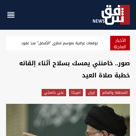
الأخبار
بغداد.. إغلاق سريع الشعلة بعد انفجار صهريج واحتراق سيارات
العاجلة
صور.. خامنئي يمسك بسلاح أثناء إلقائه
خطبة صلاة العيد
المنطقة والعالم
ايران
امريكا
علي خامنئي