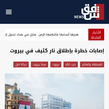
الأخبار
الحشد الشعبي ينفي علم الفياض المسبق باستهداف مقراته ويفتح تحقي
العاجلة
إصابات خطرة بإطلاق نار كثيف في بيروت
المنطقة والعالم
حزب الله
بيروت
مرفأ بيروت
حركة امل