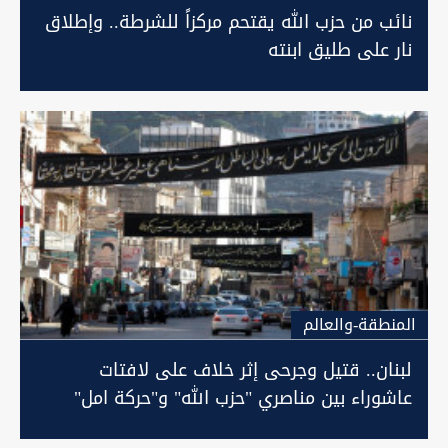
نائب من حزب الله يقتحم مركزاً للشرطة.. وإطلاق
نار على طليق ابنته
المنطقة-والعالم
لبنان.. قتيل وجرحى إثر خلاف على لافتات
عاشوراء بين مناصري "حزب الله" و"حركة امل"