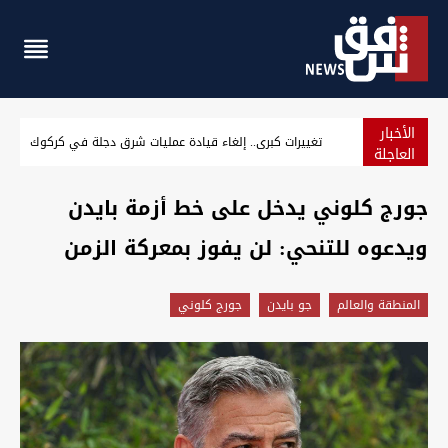
الأخبار
فتاة تنهي حياتها بسم الفئران وامرأة تطلق النار على نفسها في العراق
تغييرات 
العاجلة
جورج كلوني يدخل على خط أزمة بايدن
ويدعوه للتنحي: لن يفوز بمعركة الزمن
المنطقة والعالم
جو بايدن
جورج كلوني