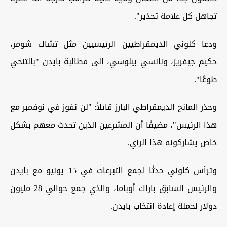
تجاهل كل علامة تحذير".
ودعا كلوني الديمقراطيين الرئيسيين مثل تشاك شومر،
حكيم جيفريز، ونانسي بيلوسي، إلى مطالبة بايدن "بالتنحي
طوعًا".
وحذر المانح الديمقراطي البارز قائلاً: "لن نفوز في نوفمبر مع
هذا الرئيس"، مضيفًا أن المشرعين الذين تحدث معهم بشكل
خاص يشاركونه هذا الرأي.
وترأس كلوني حدثًا لجمع التبرعات في 15 يونيو مع بايدن
والرئيس السابق باراك أوباما، والذي جمع حوالي 28 مليون
دولار لحملة إعادة انتخاب بايدن.