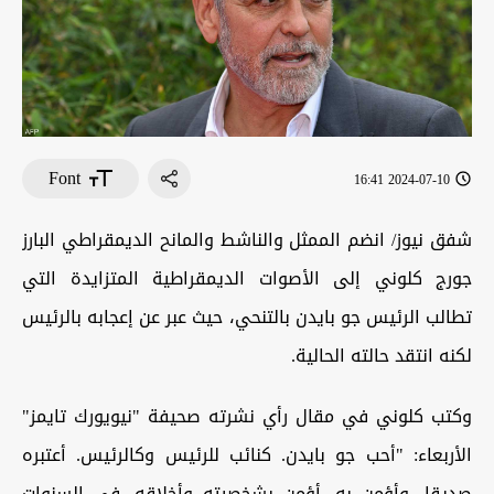
Font
2024-07-10 16:41
شفق نيوز/ انضم الممثل والناشط والمانح الديمقراطي البارز
جورج كلوني إلى الأصوات الديمقراطية المتزايدة التي
تطالب الرئيس جو بايدن بالتنحي، حيث عبر عن إعجابه بالرئيس
لكنه انتقد حالته الحالية.
وكتب كلوني في مقال رأي نشرته صحيفة "نيويورك تايمز"
الأربعاء: "أحب جو بايدن. كنائب للرئيس وكالرئيس. أعتبره
صديقا، وأؤمن به. أؤمن بشخصيته وأخلاقه. في السنوات