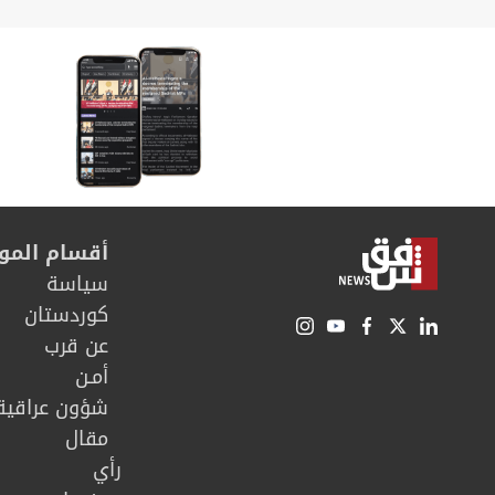
أقسام المو
سیاسة
كوردستان
عن قرب
أمـن
شؤون عراقية
مقال
رأي