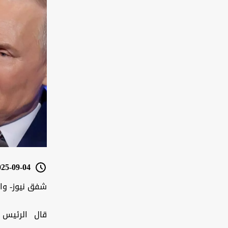
5-09-04 05:29
شفق نيوز- و
قال الرئيس 