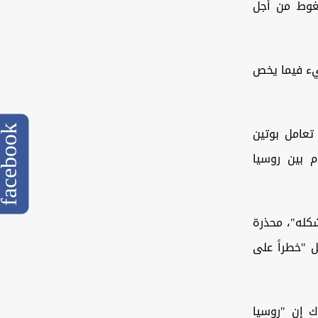
ضغوط من أجل
شيء فيما يخص
cebook
عامل بوتين
 بين روسيا
شكله"، محذرة
 "خطراً على
ك إن "روسيا