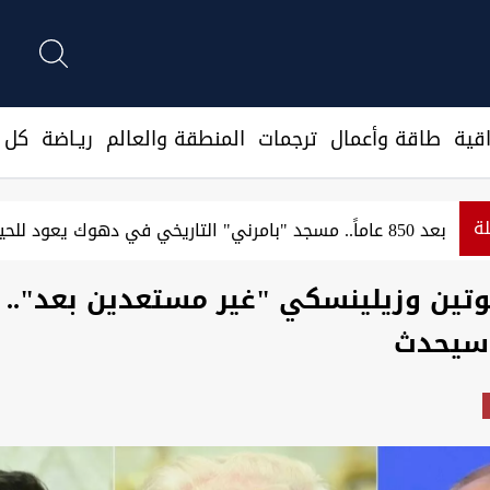
قية
طاقة وأعمال
ترجمات
المنطقة والعالم
ريـاضة
كل ا
لة
بعد 850 عاماً.. مسجد "بامرني" التاريخي في دهوك يعود للحياة (صور)
وتين وزيلينسكي "غير مستعدين بعد".. 
 سيحدث