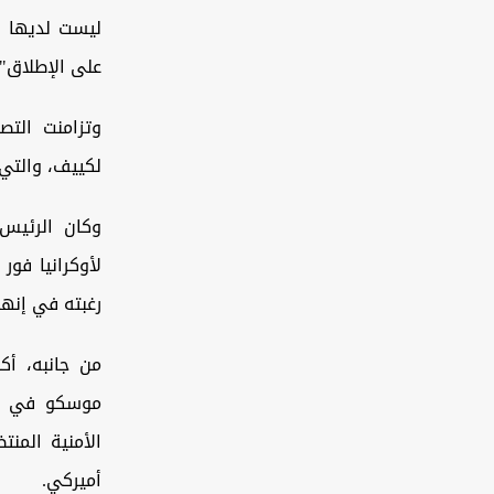
ليست لديها أ
على الإطلاق".
وتزامنت التص
لكييف، والتي 
وكان الرئيس 
لأوكرانيا فو
رغبته في إنها
من جانبه، أك
موسكو في وقف
الأمنية المن
أميركي.