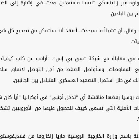
ولوديمير زيلينسكي "ليسـا مستعدين بعد"، في إشارة إلى ال
 بين البلدين.
 وقال، أن "شيئاً ما سيحدث.. أعتقد أننا سنتمكن من تصحيح كل 
ية".
 في مقابلة مع شبكة "سي بي إس": "أراقب عن كثب كيفية ت
ع المفاوضات، وسأواصل الضغط من أجل التوصل لاتفاق سلام
ذلك في ظل استمرار التصعيد العسكري المتبادل بين الجانبين.
نت روسيا رفضها مناقشة أي "تدخل أجنبي" في أوكرانيا "أياً كان 
ات الأمنية التي تسعى كييف للحصول عليها من الأوروبيين تشكل
.
ثة باسم وزارة الخارجية الروسية ماريا زاخاروفا من فلاديفوستو