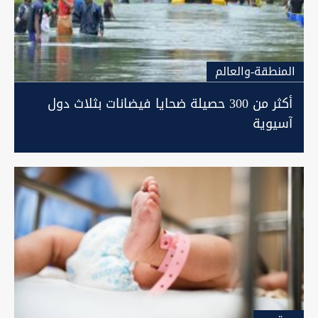
المنطقة-والعالم
أكثر من 300 حصيلة ضحايا فيضانات بثلاث دول
آسيوية