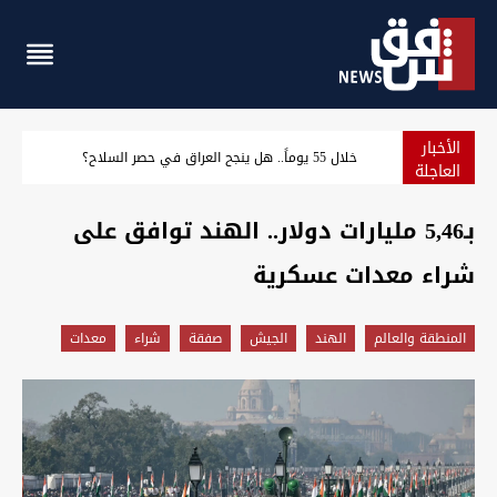
الأخبار
طقس العراق.. حرارة خمسينية تجتاح الوسط والجنوب منتصف الأس
العاجلة
بـ5,46 مليارات دولار.. الهند توافق على
شراء معدات عسكرية
المنطقة والعالم
الهند
الجيش
صفقة
شراء
معدات