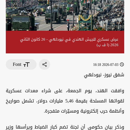
عرض عسكري للجيش الهندي في نيودلهي - 26 كانون الثاني
2026 (ا ف ب)
Font
2026-07-03 16:18
شفق نيوز- نيودلهي
وافقت الهند، يوم الجمعة، على شراء معدات عسكرية
لقواتها المسلحة بقيمة 5,46 مليارات دولار، تشمل صواريخ
وأنظمة حرب إلكترونية ومسيّرات متفجرة.
وذكر بيان حكومي أن لجنة تضم كبار الضباط ويرأسها وزير