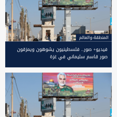
المنطقة-والعالم
فيديو+ صور.. فلسطينيون يشوهون ويمزقون
صور قاسم سليماني في غزة