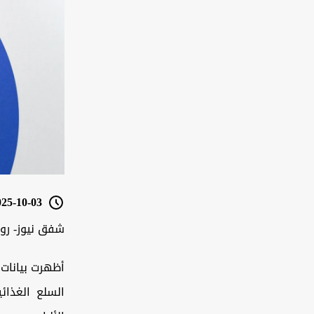
5-10-03 09:32
شفق نيوز- روم
أظهرت بيانات 
السلع الغذائ