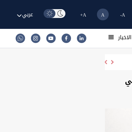
عربي
A+
A
A-
لاخبار
ي