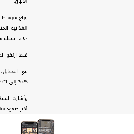
الألبان.
وبلغ متوسط م
129.7 نقطة في آب/ أغسطس الماضي.
فيما ارتفع المؤشر 3.4% عن الشهر نفسه م
في المقابل، 
2025 إلى 2.971 مليار طن من 2.961 مليار طن كانت توقعتها الشهر الماضي.
أكبر صعود سنوي منذ 2013، عازية التعديل بالرفع إلى زيادة