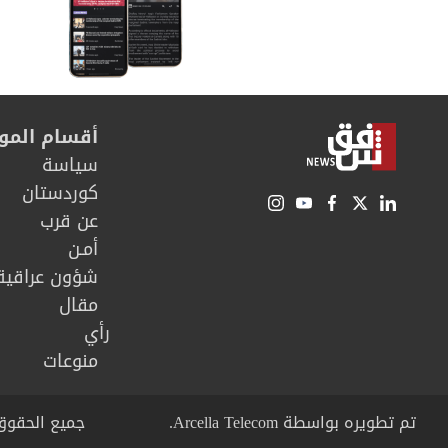
أقسام المو
سیاسة
كوردستان
عن قرب
أمـن
شؤون عراقية
مقال
رأي
منوعات
تم تطويره بواسطة Arcella Telecom.
جميع الحقوق محفوظة © right 2026