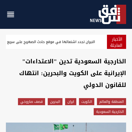
الأخبار
ضحايا بنزاع وغرق ودهس واحتكاك مع متظاهرين بحوادث متفرقة
العاجلة
الخارجية السعودية تدين "الاعتداءات"
الإيرانية على الكويت والبحرين: انتهاك
للقانون الدولي
المنطقة والعالم
الكويت
ايران
البحرين
قصف صاروخي
الخارجية السعودية