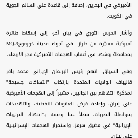
الأميركي في البحرين، إضافة إلى قاعدة علي السالم الجوية
في الكويت
.
وأشار الحرس الثوري في بيان آخر، إلى إسقاط طائرة
أميركية مسيّرة من طراز
في أجواء مدينة خورموج
MQ-9
بمحافظة بوشهر في أعقاب الهجمات الأميركية فجر الأربعاء.
وفي السياق، اتهم رئيس البرلمان الإيراني محمد باقر
قاليباف الولايات المتحدة بارتكاب "انتهاكات جسيمة"
لمذكرة التفاهم بين الجانبين، مشيراً إلى الهجمات الأميركية
على إيران، وإعادة فرض العقوبات النفطية، والتهديدات
بمواصلة الضربات، فضلاً عما وصفه بـ"انتهاك الترتيبات
الإيرانية" في مضيق هرمز، واستمرار الهجمات الإسرائيلية
على لبنان
.