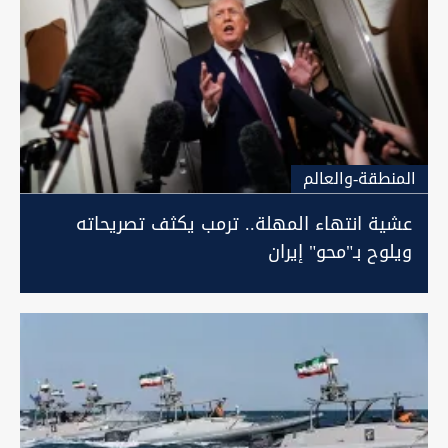
المنطقة-والعالم
عشية انتهاء المهلة.. ترمب يكثف تصريحاته
ويلوح بـ"محو" إيران