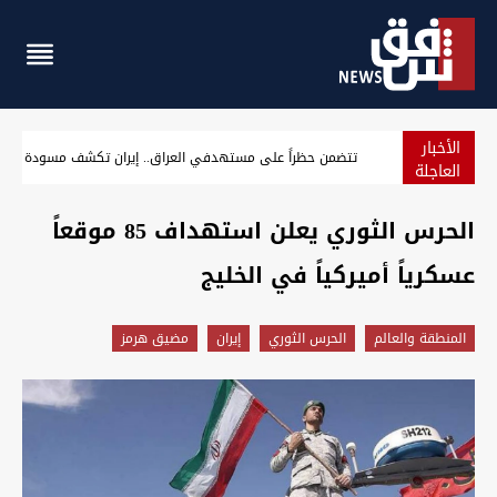
الأخبار
بغداد.. اجتماع أمني موسع لتطبيق توجيهات الزيدي ورفع الجاهزية
العاجلة
الحرس الثوري يعلن استهداف 85 موقعاً
عسكرياً أميركياً في الخليج
المنطقة والعالم
الحرس الثوري
إيران
مضيق هرمز