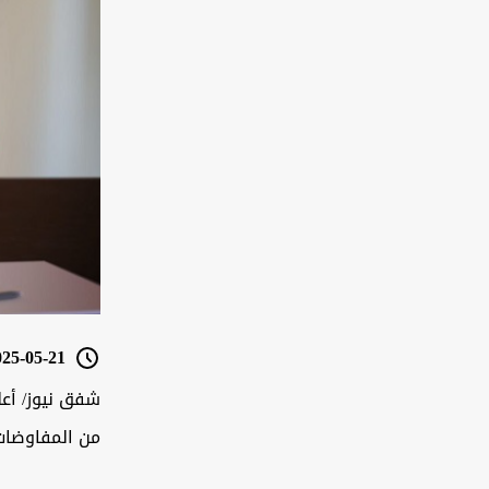
5-05-21 16:29
شفق نيوز/ أعل
من المفاوضات ا