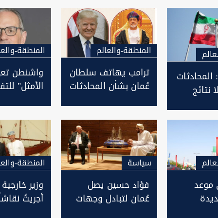
المنطقة-والعالم
المنطقة-والعا
عالم
ترامب يهاتف سلطان
واشنطن تعيّ
 المحادثات
عُمان بشأن المحادثات
الأمثل" للت
ا نتائج
مع إيران
الفني مع إير
السبت المقب
عالم
سیاسة
المنطقة-والعا
 موعد
فؤاد حسين يصل
وزير خارجية ع
ديدة
عُمان لتبادل وجهات
أجريتُ نقاشاً
الأمريكية
النظر بشأن "التحديات
عراقجي بشأ