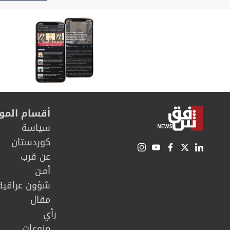
الإيرانية
أقسام المو
سیاسة
كوردستان
عن قرب
أمـن
شؤون عراقية
مقال
رأي
منوعات