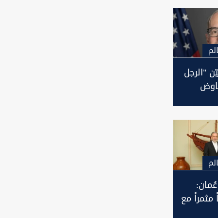
لم
ن "الرجل
فاوض
ان
ل
لم
ُمان:
 مثمراً مع
ن هرمز