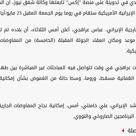
دي في تدوينة على منصة "إكس" تابعتها وكالة شفق نيوز، أن الج
رانية الأمريكية ستقام في روما يوم الجمعة المقبل 23 مايو/أيار الجاري.
ارجية الإيراني، عباس عراقجي، أعلن أمس الثلاثاء، أن بلاده لم تتخ
 موعد ومكان انعقاد الجولة المقبلة (الخامسة) من المفاوضات 
كية.
ت عراقجي في وقت تتواصل فيه المباحثات غير المباشرة بين طه
لعُمانية مسقط، وروما، وسط حالة من الغموض بشأن إمكانية
د الإيراني، علي خامنئي، أمس، إمكانية نجاح المفاوضات الجارية
البرنامجين الصاروخي والنووي.
صلة