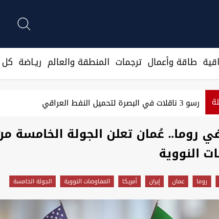
قية
طاقة وأعمال
ترجمات
المنطقة والعالم
ريـاضة
كل ا
لة
رسو 3 ناقلات في البصرة لتحميل النفط العراقي
ي روما.. عُمان تعلن الجولة الخامسة من
ت النووية
روما
عمان
إيران
أمريكا
المفاوضات النووية
الجولة الخامسة