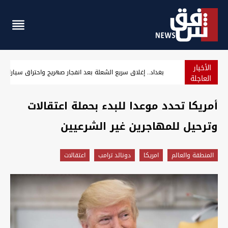
الأخبار
رجل دين إيراني "يفتي" بقتل غير المحجبات والقضاء يستدعيه
العاجلة
أمريكا تحدد موعدا للبدء بحملة اعتقالات
وترحيل للمهاجرين غير الشرعيين
المنطقة والعالم
امريكا
دونالد ترامب
اعتقالات