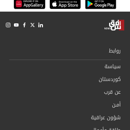
روابط
سیاسة
كوردستان
عن قرب
أمـن
شؤون عراقية