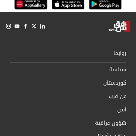
روابط
سیاسة
كوردستان
عن قرب
أمـن
شؤون عراقية