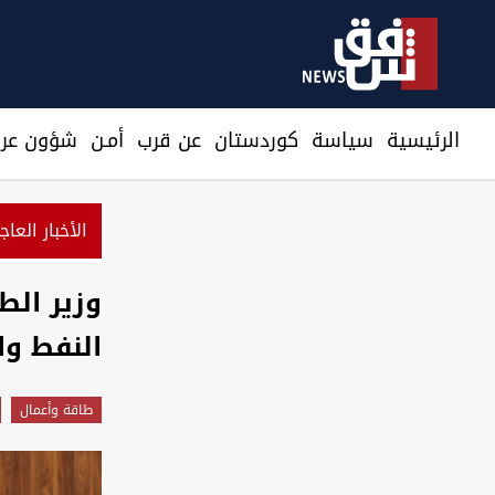
الرئيسية
سیاسة
كوردستان
عن قرب
أمـن
شؤون عرا
الأخبار العاج
مسؤول أم
وزير الط
النفط وا
طاقة وأعمال