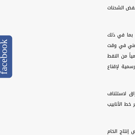
خفض الشحنات
قول الشمال بما في ذلك
cebook
الغني في وقت
ا يقل عن 300 ألف برميل يومياً من النفط
رسمية لإقناع
راق لاستئناف
 خط الأنابيب
إنتاج الخام