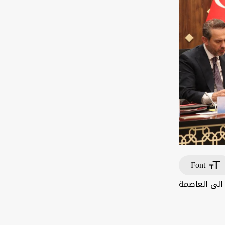
Font
 الى العاصمة