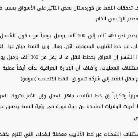
 تدفقات النفط من كوردستان بعض التأثير على الأسواق بسبب 
مصدر الرئيسي للخام.
وكان العراق يصدر نحو 400 ألف إلى 500 ألف برميل يومياً من ح
ن، عبر خط الأنابيب المتوقف الآن، وقال وزير النفط حيان عبد 
سابق من هذا الشهر إن العراق يخطط لنقل ما ل
ستئناف العمليات، وأضاف أن الإدارة العراقية بدأت أيضاً عملية 
 بنقل النفط إلى شركة تسويق النفط الاتحادية (سومو).
راراً وتكراراً إن خط الأنابيب جاهز للعمل وإن الأمر متروك للع
 أعربت الولايات المتحدة عن رغبة قوية في رؤية النفط يتدفق عبر
ي.
ئناف الشحنات عبر خط الأنابيب معضلة لبغداد، التي تلتزم بخفض 