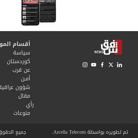
أقسام المو
سیاسة
كوردستان
عن قرب
أمـن
شؤون عراقية
مقال
رأي
منوعات
تم تطويره بواسطة Arcella Telecom.
جميع الحقوق محفوظة © right 2026