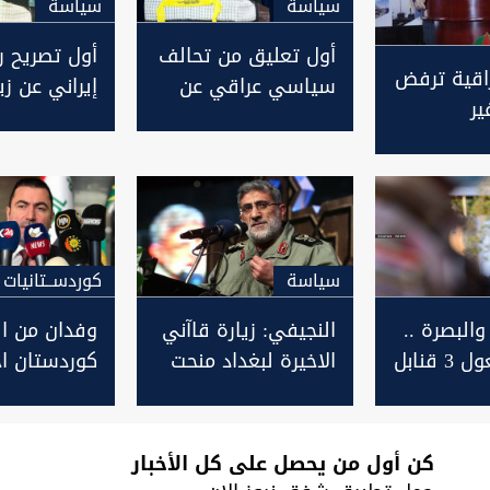
سیاسة
سیاسة
أول تعليق من تحالف
أول تصريح 
راقية ترفض
سياسي عراقي عن
إيراني عن زي
ير
زيارة قاآني لبغداد
الأخيرة للعر
لمحسوبين
والكشف عن
اهرين
اهدافها
سیاسة
كوردســتانيات
البصرة ..
النجيفي: زيارة قاآني
وفدان من اق
إبطال مفعول 3 قنابل
الاخيرة لبغداد منحت
كوردستان ا
ة
الضوء الاخضر لضرب
حكومي والآخ
عصابة منذ
الميليشيات المنفلتة
سياسي يزورا
الاسبوع الم
كن أول من يحصل على كل الأخبار