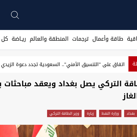
قية
طاقة وأعمال
ترجمات
المنطقة والعالم
ريـاضة
كل ا
لة
يركي: سنرفع الحصار فور الاتفاق على استئناف الشحن في هرمز
اقة التركي يصل بغداد ويعقد مباحثات 
لغاز
بغداد
وزارة النفط
زيارة
وزير الطاقة التركي