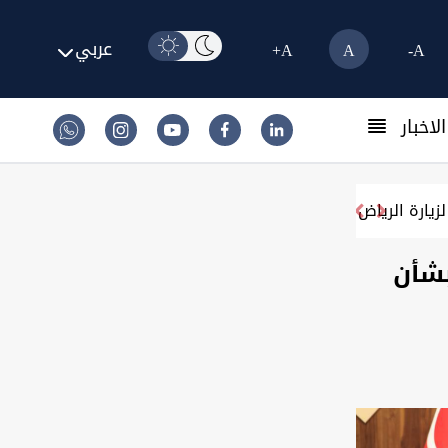
عربي
A+
A
A-
لاخبار
اتفاق على "التنسيق الأمني".. السعودية تجدد دعوة الز
بشأن