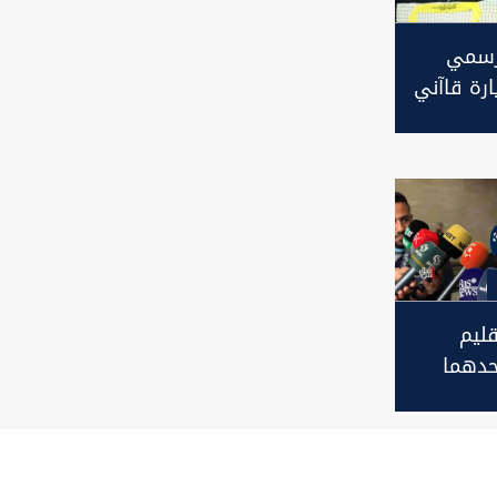
رسمي
ارة قاآني
اق
ليم
حدهما
ر
ن بغداد
قبل