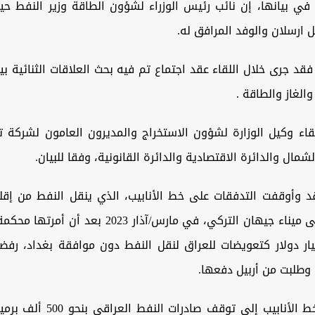
 في بيانها، إن نائب رئيس الوزراء لشؤون الطاقة وزير النفط حي
 ارسلان والوفد المرافق له.
 فقد جرى خلال اللقاء عقد اجتماع تم فيه بحث العلاقات الثنائية بي
الغاز والطاقة .
قاء وكيل الوزارة لشؤون الاستخراج والمديرون العامون لشركة 
مال والدائرة الاقتصادية والدائرة القانونية، وفقا للبيان.
قد وأوقفت التدفقات على خط الأنابيب، الذي ينقل النفط من إقل
في العراق إلى ميناء جيهان التركي، في مارس/آذار 2023
ي 1.5 مليار دولار كتعويضات للعراق لنقل النفط دون موافقة بغداد، ر
 وطلبت من أربيل دفعها.
وأدى إغلاق خط الأنابيب إلى توقف صاد