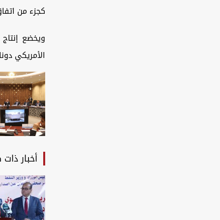
كجزء من اتفاق
ويخضع إنتاج 
الأمريكي دونالد ترام
أخبار ذات 