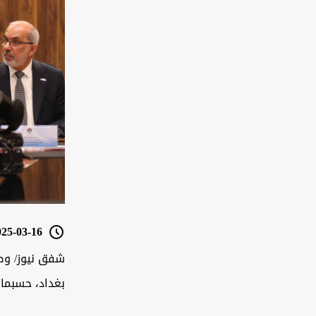
5-03-16 11:37
شفق نيوز/ وصل
بغداد، حسبما أ