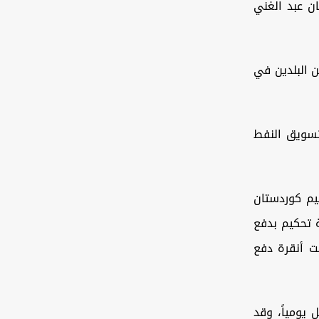
ان عبد الغني
ن البلدين في
تسويق النفط
يم كوردستان
 بعد أن أمرتها محكمة تحكيم بدفع
فضت أنقرة دفع
رات النفط العراقي بنحو 500 ألف برميل يومياً، وقد