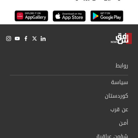
روابط
سیاسة
كوردستان
عن قرب
أمـن
شؤون عراقية