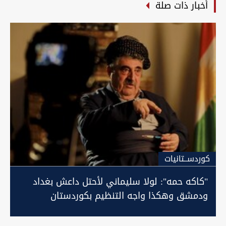
أخبار ذات صلة
كوردســتانيات
"كاكه حمه": لولا سليماني لأحتل داعش بغداد
ودمشق وهكذا واجه التنظيم بكوردستان