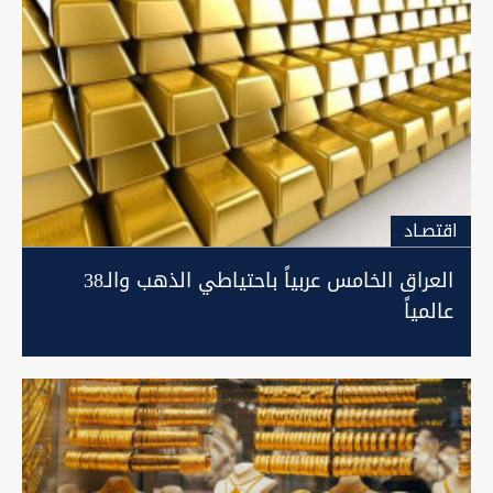
اقتصـاد
العراق الخامس عربياً باحتياطي الذهب والـ38
عالمياً