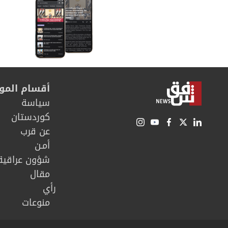
أقسام المو
سیاسة
كوردستان
عن قرب
أمـن
شؤون عراقية
مقال
رأي
منوعات