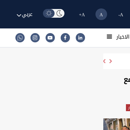
عربي
A+
A
A-
لاخبار
ع
ر