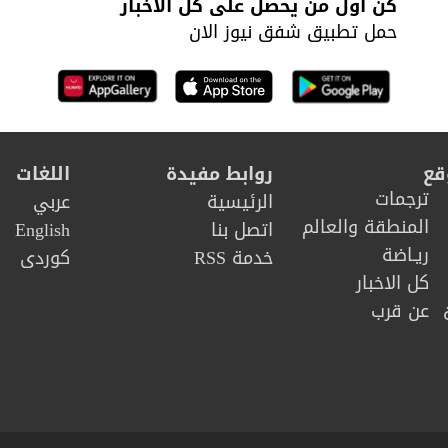
كن أول من يحصل على كل الأخبار
حمل تطبيق شفق نيوز الان
قع
روابط مفيدة
اللغات
ترجمات
الرئيسية
عربي
المنطقة والعالم
اتصل بنا
English
ريـاضة
خدمة RSS
كوردى
كل الاخبار
عن قرب