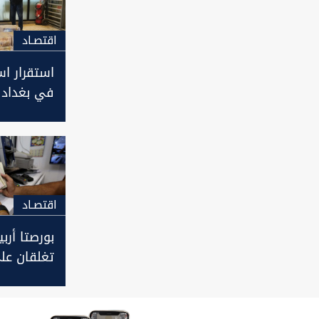
اقتصـاد
استقرار اس
في بغداد 
بأربيل مع ا
اقتصـاد
بورصتا أرب
تغلقان على
للدولار مقا