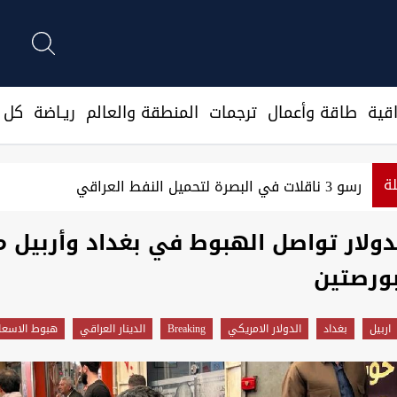
قية
طاقة وأعمال
ترجمات
المنطقة والعالم
ريـاضة
كل ا
لة
رسو 3 ناقلات في البصرة لتحميل النفط العراقي
دولار تواصل الهبوط في بغداد وأربيل م
بورصتين
اربيل
بغداد
الدولار الامريكي
Breaking
الدينار العراقي
هبوط الاسعا