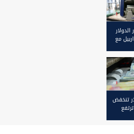
 الدولار
ربيل مع
ار تنخفض
رتفع
إغلاق