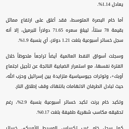
يعادل 1.14%.
أما خام البصرة المتوسط، فقد أغلق على ارتفاع مماثل
بقيمة 78 سنتاً، ليبلغ سعره 71.65 دولاراً للبرميل، إلا أنه
سجل خسائر أسبوعية بلغت 1.21 دولار، أي بنسبة 1.9%.
وسجلت أسواق النفط العالمية أيضاً تراجعاً ملحوظاً خلال
الفترة نفسها، مع استمرار الضبابية الناتجة عن تأجيل اجتماع
أوبك+، وتوترات جيوسياسية متزايدة بين إسرائيل وحزب الله،
حيث تبادل الطرفان الاتهامات بانتهاك وقف إطلاق النار.
وتكبد خام برنت تكبد خسائر أسبوعية بنسبة 2.9%، رغم
تحقيقه مكاسب شهرية طفيفة بلغت 0.17%.
كما سجل خام غرب تكساس الوسيط الأميركي خسائر