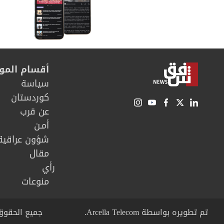
أقسام المو
سیاسة
كوردستان
عن قرب
أمـن
شؤون عراقية
مقال
رأي
منوعات
تم تطويره بواسطة Arcella Telecom.
جميع الحقوق محفوظة © right 2026