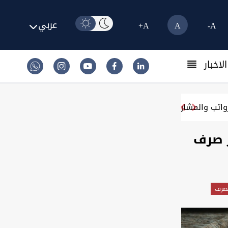
عربي
A+
A
A-
لاخبار
ر صرف
لصرف