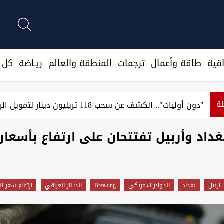
قية
طاقة وأعمال
ترجمات
المنطقة والعالم
ريـاضة
كل ا
لة
"دون أوليات".. الكشف عن سحب 118 تريليون دينار لتمويل الرواتب والمشاريع
غداد وأربيل تفتتحان على ارتفاع بأسعا
اربيل
بغداد
الدولار الامريكي
Breaking
الدينار العراقي
ارتفاع سعر ا