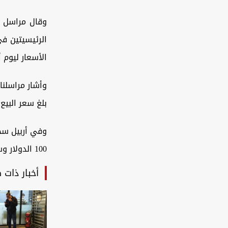
وقال مراسل وك
الأسعار ليوم أمس الأحد 158350 دينا
وأشار مراسلنا
بلغ سعر البيع 160250 ديناراً، بينما بلغ الشراء 158250 ديناراً لكل 100 دول
100 الدولار وسعر الشراء 158900 دينار مقابل 100 دولار.
أخبار ذات 