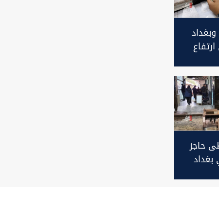
 وبغداد
ارتفاع
 الدينار
طى حاجز
في بغداد
إغلاق