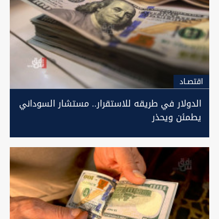
اقتصـاد
الدولار في طريقه للاستقرار.. مستشار السوداني
يطمئن ويحذر