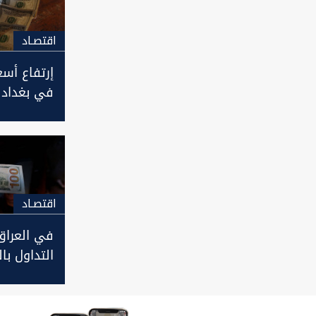
اقتصـاد
إرتفاع أسع
في بغداد و
كوردستان
اقتصـاد
في العراق
التداول بال
حظر التجوا
نوروز