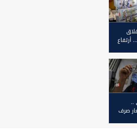
لاق
. أرتفاع
لدولار
وردستان
..
ار صرف
غداد و
تان