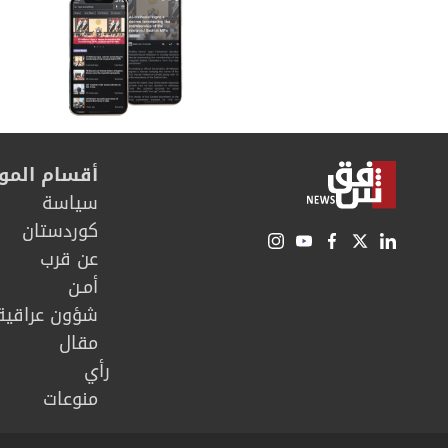
أقسام المو
سیاسة
كوردستان
عن قرب
أمـن
شؤون عراقية
مقال
رأي
منوعات