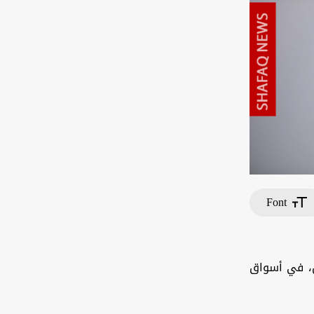
Font
يس، في أسواق