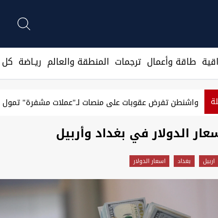
قية
طاقة وأعمال
ترجمات
المنطقة والعالم
ريـاضة
كل ا
لة
واشنطن تفرض عقوبات على منصات لـ"عملات مشفرة" تمول ا
سعار الدولار في بغداد وأربيل
اربيل
بغداد
اسعار الدولار