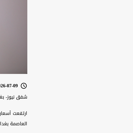
6-07-09 07:37
شفق نيوز- بغد
ارتفعت أسعار 
العاصمة بغداد