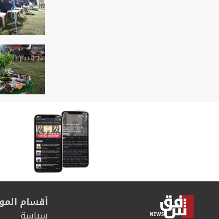
أقسام المو
سیاسة