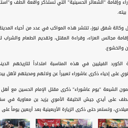
 وإقامة "الشعائر الحسينية" التي تستذكر واقعة الطف و"استش
يته.
وكالة شفق نيوز، تنتشر هذه المواكب في عدد من أحياء المدينة
قامة مجالس العزاء، وقراءة المقتل، وتقديم الطعام والشراب لل
ن والخشوع.
الكورد الفيليين في هذه المناسبة امتداداً لتاريخهم الدين
 على إحياء ذكرى عاشوراء تعبيراً عن ولائهم ومحبتهم لأهل بيت 
ون الشيعة "يوم عاشوراء" ذكرى مقتل الإمام الحسين مع أهل ب