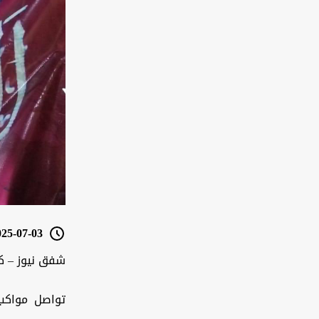
5-07-03 19:19
شفق نيوز – ك
تواصل مواكب 