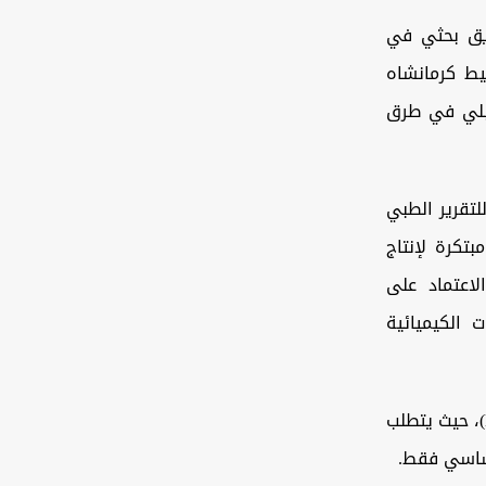
ريق بحثي في
يط كرمانشاه
قبلي في طرق
لتقرير الطبي
بتكرة لإنتاج
، عبر الاعتماد على
ت الكيميائية
وتعتمد التقنية الجديدة على عملية تُعرف علمياً بـ"إزالة الخلايا" (Decellularization)، حيث يتطلب
أساسي فقط.