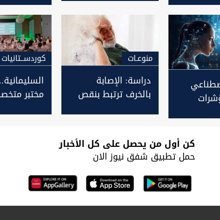
منوعـات
كوردســتانيات
دراسة: الإصابة
السليمانية..
اصطناعي
بالخرف ترتبط بنقص
مختبر متخص
شرات
فيتامين "دي"
الجزيئي وند
ة من
توظيفه في ا
وم
العلاجات
كن أول من يحصل على كل الأخبار
حمل تطبيق شفق نيوز الان