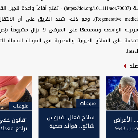
الدولي للدراسة (https://doi.org/10.1111/aor.70087) - تفتح آفاقاً
التجديدي (Regenerative medicine). ومع ذلك، شدد الفريق على أن 
سريرية الواسعة وتعميمها على المرضى لا يزال مشروطاً بإجرا
متقدمة على النماذج الحيوية والمخبرية في المرحلة المقبلة للت
ءتها.
صلة
منوعـات
منوعـات
سلاح فعال لفيروس
. الأمراض
"قانون خفي
شائع.. فوائد صحية
العصبية تصيب 43%
تراجع معدلات
غير متوقعة للفطر
لعالم
عالمياً