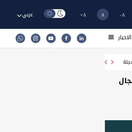
عربي
A+
A
A-
لاخبار
جال