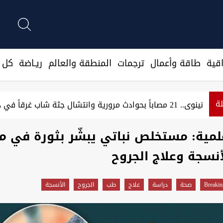
قية
طاقة وأعمال
ترجمات
المنطقة والعالم
ريـاضة
كل ا
لة
نينوى.. 21 مصاباً بحوادث مرورية وانتشال جثة شاب غرقاً في دجلة
مية: مستخلص نباتي يبشّر بثورة في م
أنسجة وعلاج الجروح
Breakin
صحة
دراسة
علاج
طب
الجروح
الأنسجة