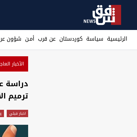
الرئيسية
سیاسة
كوردستان
عن قرب
أمـن
شؤون عرا
الأخبار العاج
حراك شمال البصرة يرفع 5 مطالب ويهدد بإغلاق الشوارع والحقول النفطية
دراسة عل
ترميم ال
اخبار فيلي
g