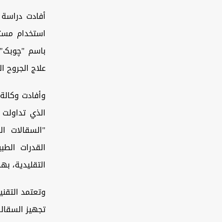
أفادت دراسة 
استخدام مستخ
باسم "چوبک")
علاج الجروح ال
وأفادت وكالة 
الذي تداولت أ
القدرات الطبي
التقليدية، بهد
تجهيز السقالة