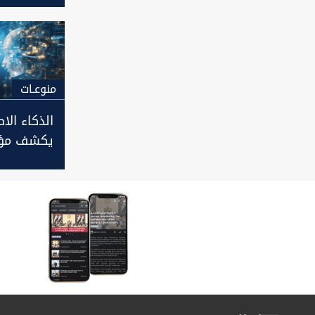
منوعـات
الذكاء ال
يكشف مؤ
صحية خفي
دراسات الن
التقليدية