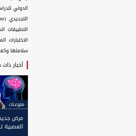
التطبيقات ال
الاختبارات ال
سلامتها وكفا
أخبار ذات 
منوعـات
مرض جديد.
من سكان ا