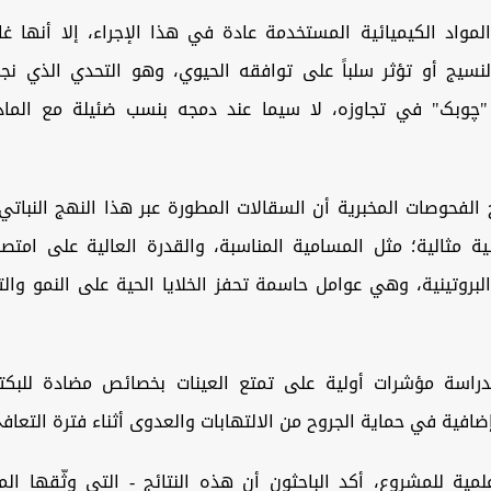
لمواد الكيميائية المستخدمة عادة في هذا الإجراء، إلا أنها غال
 النسيج أو تؤثر سلباً على توافقه الحيوي، وهو التحدي الذي ن
ة "چوبک" في تجاوزه، لا سيما عند دمجه بنسب ضئيلة مع المادة
 الفحوصات المخبرية أن السقالات المطورة عبر هذا النهج النبات
 مثالية؛ مثل المسامية المناسبة، والقدرة العالية على امتص
لبروتينية، وهي عوامل حاسمة تحفز الخلايا الحية على النمو وال
راسة مؤشرات أولية على تمتع العينات بخصائص مضادة للبكتي
ضافية في حماية الجروح من الالتهابات والعدوى أثناء فترة التعاف
مية للمشروع، أكد الباحثون أن هذه النتائج - التي وثّقها الم