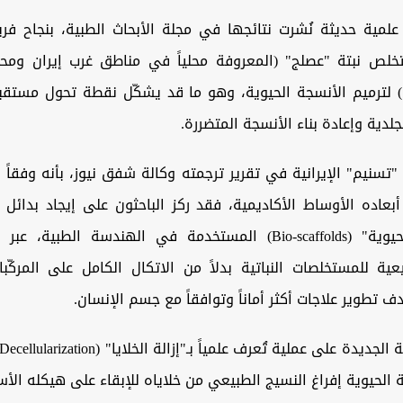
علمية حديثة نُشرت نتائجها في مجلة الأبحاث الطبية، بنجاح ف
لص نبتة "عصلج" (المعروفة محلياً في مناطق غرب إيران ومح
 لترميم الأنسجة الحيوية، وهو ما قد يشكّل نقطة تحول مست
جلدية وإعادة بناء الأنسجة المتضررة.
"تسنيم" الإيرانية في تقرير ترجمته وكالة شفق نيوز، بأنه وفقاً ل
بعاده الأوساط الأكاديمية، فقد ركز الباحثون على إيجاد بدائل م
"السقالات الحيوية" (Bio-scaffolds) المستخدمة في الهندسة الطبية
عية للمستخلصات النباتية بدلاً من الاتكال الكامل على المركّبا
ف تطوير علاجات أكثر أماناً وتوافقاً مع جسم الإنسان.
 الحيوية إفراغ النسيج الطبيعي من خلاياه للإبقاء على هيكله ال