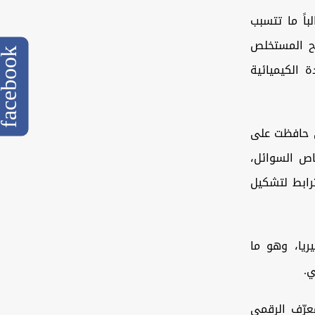
باً ما تتسبب
جح المستخلص
cebook
 الكيميائية
ي حافظت على
اص السوائل،
ترابط لتشكيل
ريا، وهو ما
ي.
عرّف الرقمي