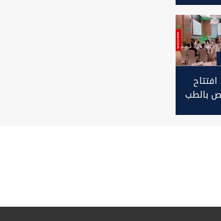
 افتتاح
ص بالطب
وة تبحث
ختيار