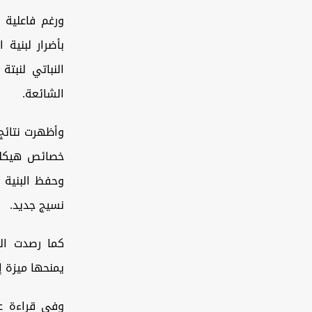
ورغم فاعلية ا
بأضرار لبنية
النباتي لنبت
الشائعة.
وأظهرت نتائج
خصائص هيكلية
وحفظ البنية ا
نسيج جديد.
كما رصدت الد
يمنحها ميزة إ
وفي قراءة عل