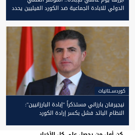
الدولي للابادة الجماعية ضد الكورد الفيليين يحدد
توصياته
كوردســتانيات
نيجيرفان بارزاني مستذكراً "إبادة البارزانيين":
النظام البائد فشل بكسر إرادة الكورد
كن أول من يحصل على كل الأخبار