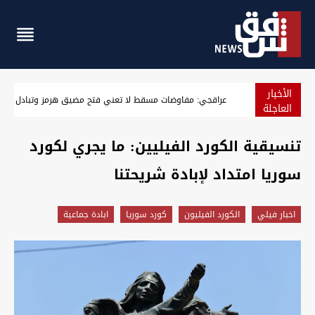
الأخبار
بعد 850 عاماً.. مسجد "بامرني" التاريخي في دهوك يعود للحياة (صور)
العاجلة
تنسيقية الكورد الفيليين: ما يجري لكورد
سوريا امتداد لإبادة شريحتنا
اخبار فيلي
الكورد الفيليون
كورد سوريا
ابادة جماعية