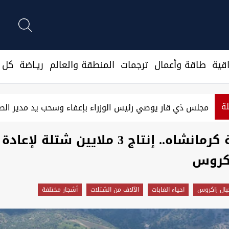
قية
طاقة وأعمال
ترجمات
المنطقة والعالم
ريـاضة
كل ا
لة
الدولار يغلق مرتفعا في بغداد وأربيل
بمشاركة كرمانشاه.. إنتاج 3 ملايين شتلة لإ
اكروس
بال زاكروس
احياء الغابات
الآلاف من الشتلات
أشجار مختلفة