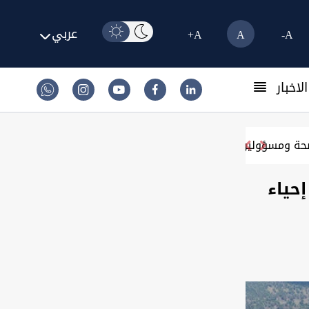
عربي
A+
A
A-
لاخبار
عادة إحياء