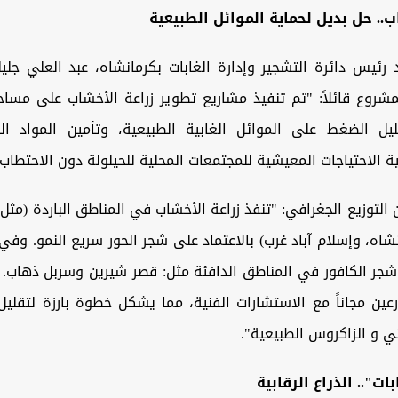
ب.. حل بديل لحماية الموائل الطبيعية
 رئيس دائرة التشجير وإدارة الغابات بكرمانشاه، عبد العلي جليل
ليل الضغط على الموائل الغابية الطبيعية، وتأمين المواد الخ
ة الاحتياجات المعيشية للمجتمعات المحلية للحيلولة دون الاحتطاب ا
 التوزيع الجغرافي: "تنفذ زراعة الأخشاب في المناطق الباردة (مثل
اه، وإسلام آباد غرب) بالاعتماد على شجر الحور سريع النمو. وفي 
شجر الكافور في المناطق الدافئة مثل: قصر شيرين وسربل ذهاب. و
رعين مجاناً مع الاستشارات الفنية، مما يشكل خطوة بارزة لتقل
ني و الزاكروس الطبيعية".
ات".. الذراع الرقابية