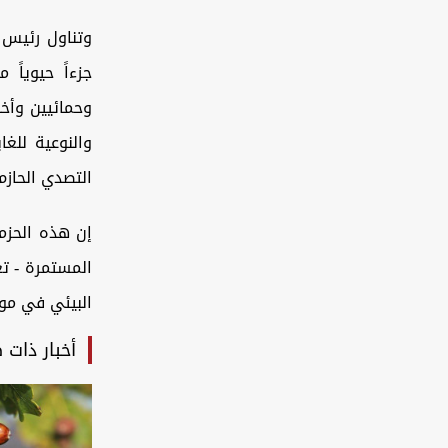
وتناول رئيس د
جزءاً حيوياً
وحمائيين وأخص
والنوعية للغا
التصدي الحازم
إن هذه الحزمة
المستمرة - تع
البيئي في موا
أخبار ذات 