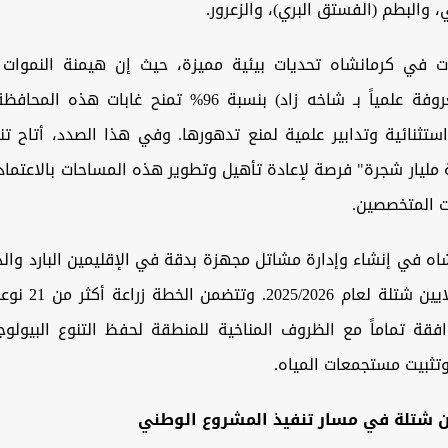
ي، والبطم (الفستق البري)، والزعرور.
ات في كرمانشاه تحديات بيئية مميزة، حيث إن هيمنة النموات 
الفروع" (المعروفة علمياً بـ شاخه زاد) بنسبة 96% تمنح غابات
ستثنائية وتدابير علمية لمنع تدهورها. وفي هذا الصدد، أتاح ت
 مليار شجرة" فرصة لإعادة تأهيل وتطوير هذه المساحات بالاعتماد
ت المتخصصين.
اه في إنشاء وإدارة مشاتل مجهزة بدقة في الإقليمين البارد وال
إنتاج ثلاثة ملايين شت
وافقة تماماً مع الظروف المناخية للمنطقة لحفظ التنوع البيولو
 وتثبيت مستجمعات المياه.