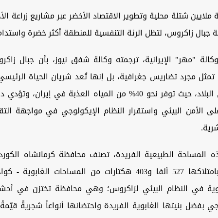
ثة ملايين شتلة محلية وتطوير الاقتصاد الأخضر عبر مشاريع زراعة الأ
جبال زاكروس، لتظل الرئة التنفسية للمنطقة أكثر خضرة واستدام
لوكالة "مهر" الإيرانية، ترجمته وكالة شفق نيوز، بأن جبال زاك
 تمثل مجرد تضاريس جغرافية، بل إنها تُعد شريان الحياة الرئيس
الأساسي في البلاد، حيث توفر نحو 40% من المياه العذبة في إيران، وت
ى الأمن البيئي واستقرار النظام الإيكولوجي في مواجهة التقلب
رية.
 المساحة الطبيعية الفريدة، تصنف محافظة كرمانشاه الكور
كوردستان - بامتلاكها 527 ألفا و403 هكتارات من المساحات الغاب
وية في النظام البيئي لزاكروس؛ وهي محافظة تختزن في أحشا
وجي بفضل بنيتها الغابوية الفريدة واحتضانها أنواعاً شجريةً قيّمةً