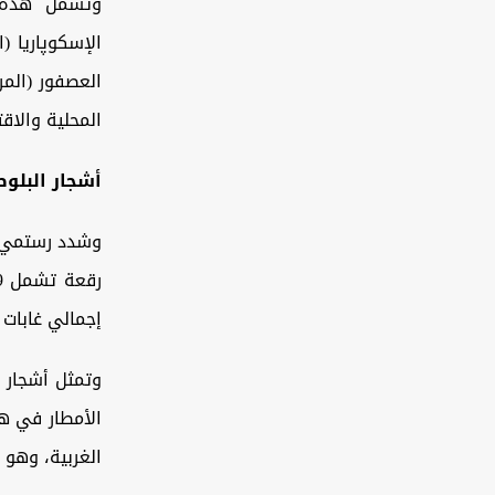
وتشمل هذه ال
الإسكوپاريا (ا
العصفور (المرا
المحلية والاقت
أشجار البلوط
وشدد رستمي ع
إجمالي غابات ا
الغربية، وهو 