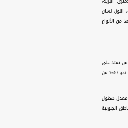
ثرى البرية،
، اللوز، لسان
ها من الأنواع
وس تمتد على
رقعة تشمل 9 محافظات، بمساحة إجمالية تتجاوز 6 ملايين هكتار، وهي تشكل نحو 40% من
، ويتأرجح معدل هطول
جزاء الشمالية و300 ملم في المناطق الجنوبية