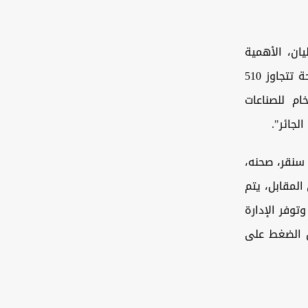
يان، الأهمية
الاقتصادية للمشروع قائلاً: "تم تنفيذ مشاريع تطوير زراعة الأخشاب على مساحة تتجاوز 510
ام للصناعات
لجائر".
 سنقر، صحنه،
المقابل، يتم
توفر الإدارة
يل الضغط على