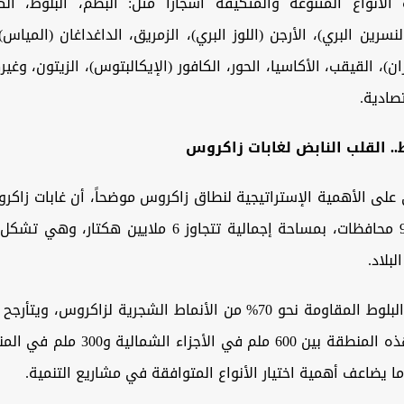
أنواع المتنوعة والمتكيفة أشجارا مثل: البطم، البلوط، الكم
لنسرين البري)، الأرجن (اللوز البري)، الزمريق، الداغداغان (المياس)
ن)، القيقب، الأكاسيا، الحور، الكافور (الإيكالبتوس)، الزيتون، وغير
صادية.
.. القلب النابض لغابات زاكروس
لى الأهمية الإستراتيجية لنطاق زاكروس موضحاً، أن غابات زاكر
لبلاد.
وتمثل أشجار البلوط المقاومة نحو 70% من الأنماط الشجرية لزاكروس
الأمطار في هذه المنطقة بين 600 ملم في الأ
ما يضاعف أهمية اختيار الأنواع المتوافقة في مشاريع التنمية.