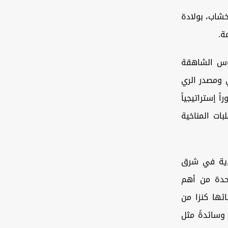
خشاب، بولادة
ة.
روس الشاهقة
ي ومصدر الري
ؤدي دوراً إستراتيجياً
ات المناخية
دية في شرق
وية - كواحدة من أهم
ئها كنزا من
 وسائدةً مثل